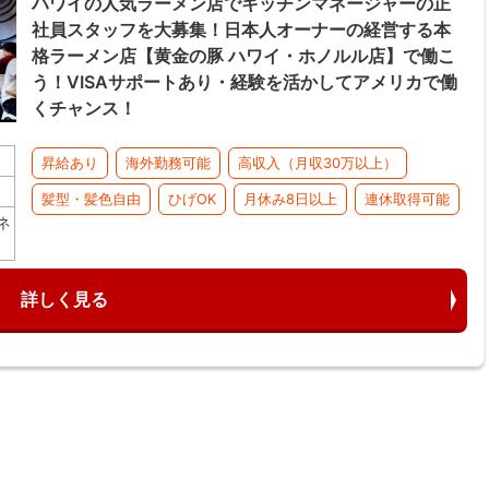
ハワイの人気ラーメン店でキッチンマネージャーの正
社員スタッフを大募集！日本人オーナーの経営する本
格ラーメン店【黄金の豚 ハワイ・ホノルル店】で働こ
う！VISAサポートあり・経験を活かしてアメリカで働
くチャンス！
昇給あり
海外勤務可能
高収入（月収30万以上）
髪型・髪色自由
ひげOK
月休み8日以上
連休取得可能
ネ
詳しく見る