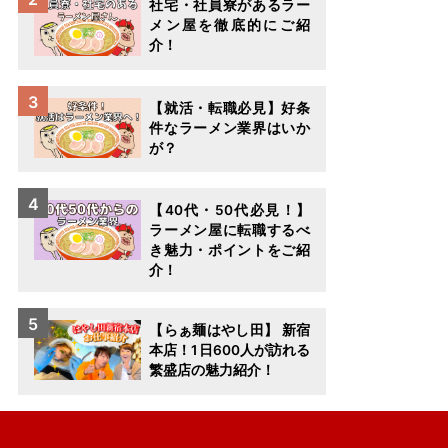
社宅・社員寮があるラー
メン屋を徹底的にご紹
介！
【就活・転職必見】好条
件なラーメン業界はいか
が？
【40代・50代必見！】
ラーメン屋に転職するべ
き魅力・ポイントをご紹
介！
【らぁ麺はやし田】 新宿
本店！1日600人が訪れる
繁盛店の魅力紹介！