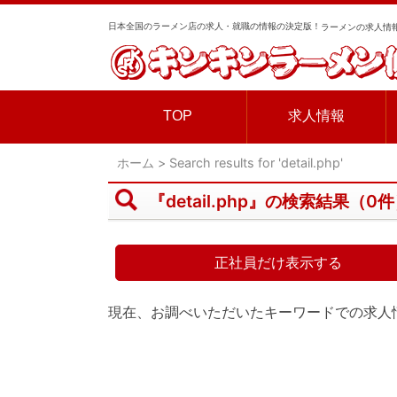
日本全国のラーメン店の求人・就職の情報の決定版！
ラーメンの求人情報
TOP
求人情報
ホーム
>
Search results for 'detail.php'
『detail.php』の検索結果（0
正社員だけ表示する
現在、お調べいただいたキーワードでの求人