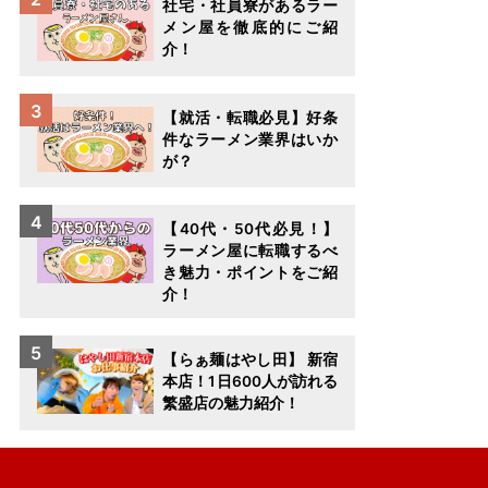
社宅・社員寮があるラー
メン屋を徹底的にご紹
介！
【就活・転職必見】好条
件なラーメン業界はいか
が？
【40代・50代必見！】
ラーメン屋に転職するべ
き魅力・ポイントをご紹
介！
【らぁ麺はやし田】 新宿
本店！1日600人が訪れる
繁盛店の魅力紹介！