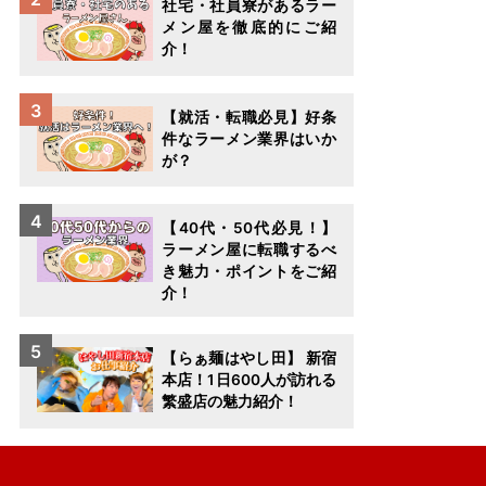
社宅・社員寮があるラー
メン屋を徹底的にご紹
介！
【就活・転職必見】好条
件なラーメン業界はいか
が？
【40代・50代必見！】
ラーメン屋に転職するべ
き魅力・ポイントをご紹
介！
【らぁ麺はやし田】 新宿
本店！1日600人が訪れる
繁盛店の魅力紹介！