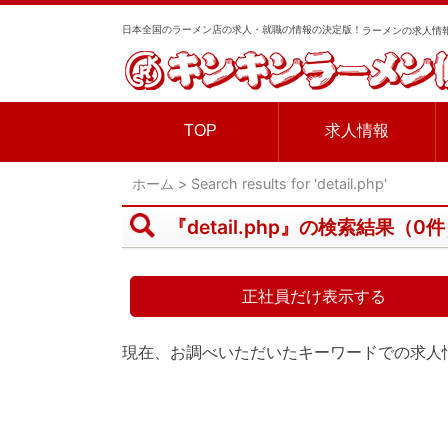
日本全国のラーメン店の求人・就職の情報の決定版！
ラーメンの求人情報
TOP
求人情報
ホーム
>
Search results for 'detail.php'
『detail.php』の検索結果（0
正社員だけ表示する
現在、お調べいただいたキーワードでの求人