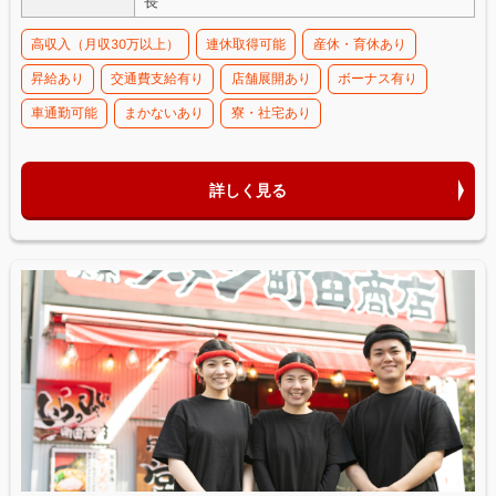
長
高収入（月収30万以上）
連休取得可能
産休・育休あり
昇給あり
交通費支給有り
店舗展開あり
ボーナス有り
車通勤可能
まかないあり
寮・社宅あり
詳しく見る