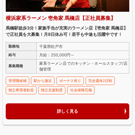
横浜家系ラーメン 壱角家 馬橋店【正社員募集】
馬橋駅徒歩3分！家族手当が充実のラーメン店【壱角家 馬橋店】
で正社員を大募集！月8日休み可！若手も中途も活躍中です！
千葉県松戸市
勤務地
月給：250,000円～
給与
家系ラーメン店でのキッチン・ホールスタッフ/店
募集職種
舗管理
管理職候補
駅から激近
ボーナス有り
完全週休2日制
独立希望者歓迎
独立支援制度
社会保険完備
詳しく見る