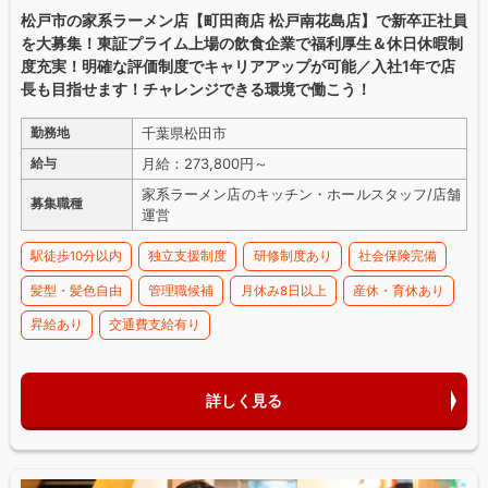
松戸市の家系ラーメン店【町田商店 松戸南花島店】で新卒正社員
を大募集！東証プライム上場の飲食企業で福利厚生＆休日休暇制
度充実！明確な評価制度でキャリアアップが可能／入社1年で店
長も目指せます！チャレンジできる環境で働こう！
千葉県松田市
勤務地
月給：273,800円～
給与
家系ラーメン店のキッチン・ホールスタッフ/店舗
募集職種
運営
駅徒歩10分以内
独立支援制度
研修制度あり
社会保険完備
髪型・髪色自由
管理職候補
月休み8日以上
産休・育休あり
昇給あり
交通費支給有り
詳しく見る