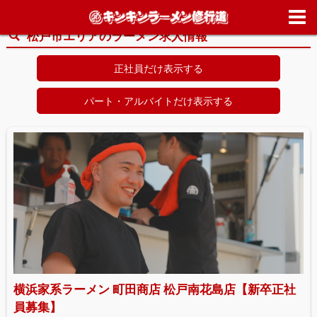
ホーム
>
求人情報
>
千葉県
>
松戸市
松戸市エリアのラーメン求人情報
正社員だけ表示する
パート・アルバイトだけ表示する
横浜家系ラーメン 町田商店 松戸南花島店【新卒正社
員募集】