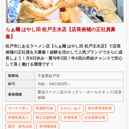
らぁ麺 はやし田 松戸主水店【店長候補の正社員募
集】
松戸市にあるラーメン店【らぁ麺 はやし田 松戸主水店】で店長
候補の正社員を大募集！経験を活かして人気ブランドでさらに成
長しよう！月9日休み・賞与年2回！年4回の昇給チャンスで安心
して長く働ける環境です！
千葉県松戸市
勤務地
月給：340,000円～
給与
醤油ラーメン店のキッチン・ホールスタッフ/店長
募集職種
候補
ボーナス有り
車通勤可能
まかないあり
独立希望者歓迎
研修制度あり
独立支援制度
終電考慮
社会保険完備
髪型・髪色自由
管理職候補