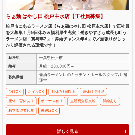
らぁ麺 はやし田 松戸主水店【正社員募集】
松戸市にあるラーメン店【らぁ麺はやし田 松戸主水店】で正社員
を大募集！月9日休み＆福利厚生充実！働きやすさも成長も叶う
ラーメン店！賞与年2回・昇給チャンス年4回で／頑張りがしっ
かり評価される環境です！
千葉県松戸市
勤務地
月給：280,000円～
給与
醤油ラーメン店のキッチン・ホールスタッフ/店舗
募集職種
運営
ひげOK
ネイルOK
月休み8日以上
連休取得可能
産休・育休あり
ボーナス有り
交通費全額支給
昇給あり
独立希望者歓迎
未経験OK
詳しく見る