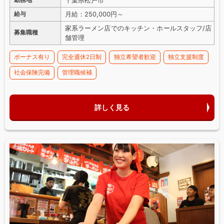
千葉県松戸市
勤務地
月給：250,000円～
給与
家系ラーメン店でのキッチン・ホールスタッフ/店
募集職種
舗管理
ボーナス有り
完全週休2日制
独立希望者歓迎
独立支援制度
社会保険完備
管理職候補
詳しく見る