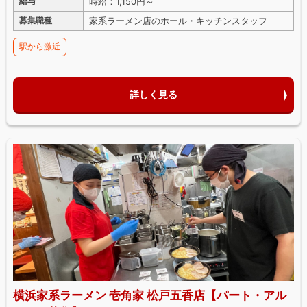
時給：1,150円～
給与
家系ラーメン店のホール・キッチンスタッフ
募集職種
駅から激近
詳しく見る
横浜家系ラーメン 壱角家 松戸五香店【パート・アル