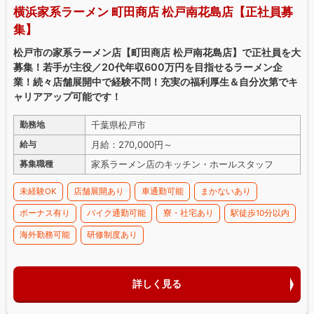
横浜家系ラーメン 町田商店 松戸南花島店【正社員募
集】
松戸市の家系ラーメン店【町田商店 松戸南花島店】で正社員を大
募集！若手が主役／20代年収600万円を目指せるラーメン企
業！続々店舗展開中で経験不問！充実の福利厚生＆自分次第でキ
ャリアアップ可能です！
千葉県松戸市
勤務地
月給：270,000円～
給与
家系ラーメン店のキッチン・ホールスタッフ
募集職種
未経験OK
店舗展開あり
車通勤可能
まかないあり
ボーナス有り
バイク通勤可能
寮・社宅あり
駅徒歩10分以内
海外勤務可能
研修制度あり
詳しく見る