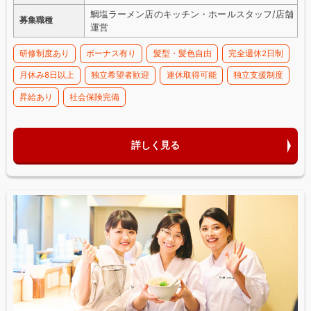
鯛塩ラーメン店のキッチン・ホールスタッフ/店舗
募集職種
運営
研修制度あり
ボーナス有り
髪型・髪色自由
完全週休2日制
月休み8日以上
独立希望者歓迎
連休取得可能
独立支援制度
昇給あり
社会保険完備
詳しく見る