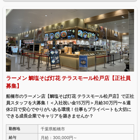
ラーメン 鯛塩そば灯花 テラスモール松戸店【正社員
募集】
船橋市のラーメン店【鯛塩そば灯花 テラスモール松戸店】で正社
員スタッフを大募集！＜入社祝い金15万円＞月給30万円〜＆週
休2日で安心でやりがいある環境！仕事もプライベートも大切に
できる成長企業でキャリアを築きませんか？
千葉県船橋市
勤務地
月給：300,000円～
給与