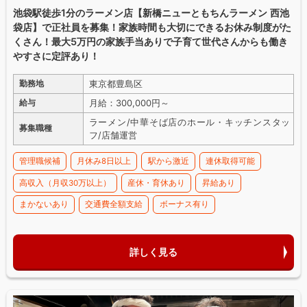
池袋駅徒歩1分のラーメン店【新橋ニューともちんラーメン 西池
袋店】で正社員を募集！家族時間も大切にできるお休み制度がた
くさん！最大5万円の家族手当ありで子育て世代さんからも働き
やすさに定評あり！
東京都豊島区
勤務地
月給：300,000円～
給与
ラーメン/中華そば店のホール・キッチンスタッ
募集職種
フ/店舗運営
管理職候補
月休み8日以上
駅から激近
連休取得可能
高収入（月収30万以上）
産休・育休あり
昇給あり
まかないあり
交通費全額支給
ボーナス有り
詳しく見る