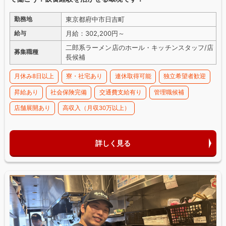
東京都府中市日吉町
勤務地
月給：302,200円～
給与
二郎系ラーメン店のホール・キッチンスタッフ/店
募集職種
長候補
月休み8日以上
寮・社宅あり
連休取得可能
独立希望者歓迎
昇給あり
社会保険完備
交通費支給有り
管理職候補
店舗展開あり
高収入（月収30万以上）
詳しく見る