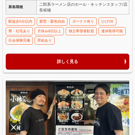
二郎系ラーメン店のホール・キッチンスタッフ/店
募集職種
長候補
駅徒歩5分以内
髪型・髪色自由
ボーナス有り
ひげOK
寮・社宅あり
月休み8日以上
独立希望者歓迎
連休取得可能
社会保険完備
昇給あり
詳しく見る