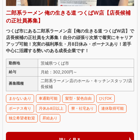
二郎系ラーメン 俺の生きる道 つくばW店【店長候補
の正社員募集】
つくば市にある二郎系ラーメン店【俺の生きる道 つくばW店】で
店長候補の正社員を大募集！自分の頑張り次第で着実にキャリア
アップ可能！充実の福利厚生・月8日休み・ボーナスあり！若手
中心に活躍する勢いのある成長企業です！
茨城県つくば市
勤務地
月給：302,200円～
給与
二郎系ラーメン店のホール・キッチンスタッフ/店
募集職種
長候補
まかないあり
車通勤可能
髪型・髪色自由
ひげOK
ボーナス有り
月休み8日以上
寮・社宅あり
連休取得可能
独立希望者歓迎
昇給あり
詳しく見る