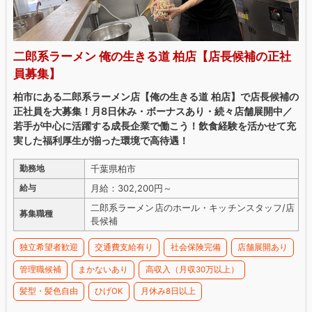
二郎系ラーメン 俺の生きる道 柏店【店長候補の正社
員募集】
柏市にある二郎系ラーメン店【俺の生きる道 柏店】で店長候補の
正社員を大募集！月8日休み・ボーナスあり・続々店舗展開中／
若手が中心に活躍する成長企業で働こう！飲食経験を活かせて充
実した福利厚生が揃った環境で高待遇！
千葉県柏市
勤務地
月給：302,200円～
給与
二郎系ラーメン店のホール・キッチンスタッフ/店
募集職種
長候補
独立希望者歓迎
交通費支給有り
社会保険完備
店舗展開あり
管理職候補
まかないあり
高収入（月収30万以上）
髪型・髪色自由
ひげOK
月休み8日以上