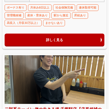
ボーナス有り
月休み8日以上
社会保険完備
連休取得可能
管理職候補
産休・育休あり
駅から激近
昇給あり
高収入（月収30万以上）
まかないあり
詳しく見る