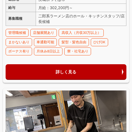
月給：302,200円～
給与
二郎系ラーメン店のホール・キッチンスタッフ/店
募集職種
長候補
管理職候補
店舗展開あり
高収入（月収30万以上）
まかないあり
車通勤可能
髪型・髪色自由
ひげOK
ボーナス有り
月休み8日以上
寮・社宅あり
詳しく見る