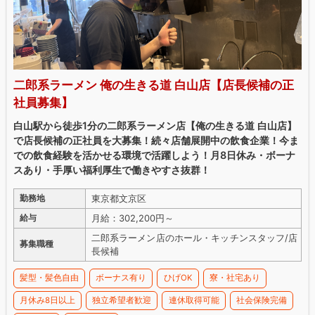
二郎系ラーメン 俺の生きる道 白山店【店長候補の正
社員募集】
白山駅から徒歩1分の二郎系ラーメン店【俺の生きる道 白山店】
で店長候補の正社員を大募集！続々店舗展開中の飲食企業！今ま
での飲食経験を活かせる環境で活躍しよう！月8日休み・ボーナ
スあり・手厚い福利厚生で働きやすさ抜群！
東京都文京区
勤務地
月給：302,200円～
給与
二郎系ラーメン店のホール・キッチンスタッフ/店
募集職種
長候補
髪型・髪色自由
ボーナス有り
ひげOK
寮・社宅あり
月休み8日以上
独立希望者歓迎
連休取得可能
社会保険完備