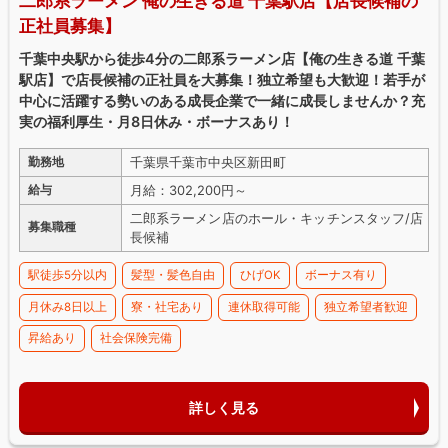
二郎系ラーメン 俺の生きる道 千葉駅店【店長候補の
正社員募集】
千葉中央駅から徒歩4分の二郎系ラーメン店【俺の生きる道 千葉
駅店】で店長候補の正社員を大募集！独立希望も大歓迎！若手が
中心に活躍する勢いのある成長企業で一緒に成長しませんか？充
実の福利厚生・月8日休み・ボーナスあり！
千葉県千葉市中央区新田町
勤務地
月給：302,200円～
給与
二郎系ラーメン店のホール・キッチンスタッフ/店
募集職種
長候補
駅徒歩5分以内
髪型・髪色自由
ひげOK
ボーナス有り
月休み8日以上
寮・社宅あり
連休取得可能
独立希望者歓迎
昇給あり
社会保険完備
詳しく見る