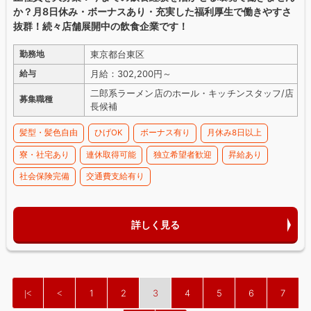
か？月8日休み・ボーナスあり・充実した福利厚生で働きやすさ
抜群！続々店舗展開中の飲食企業です！
東京都台東区
勤務地
月給：302,200円～
給与
二郎系ラーメン店のホール・キッチンスタッフ/店
募集職種
長候補
髪型・髪色自由
ひげOK
ボーナス有り
月休み8日以上
寮・社宅あり
連休取得可能
独立希望者歓迎
昇給あり
社会保険完備
交通費支給有り
詳しく見る
1
2
3
4
5
6
7