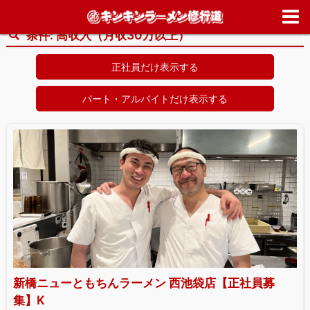
ホーム
>
求人情報
>
高収入（月収30万以上）
条件:
高収入（月収30万以上）
正社員だけ表示する
パート・アルバイトだけ表示する
新橋ニューともちんラーメン 西池袋店【正社員募
集】K