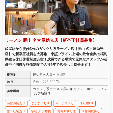
ラーメン 豚山 名古屋助光店【新卒正社員募集】
伏屋駅から徒歩3分のガッツリ系ラーメン店【豚山 名古屋助光
店】で新卒正社員を大募集！東証プライム上場の飲食企業で福利
厚生＆休日休暇制度充実！成長できる環境で元気なスタッフが活
躍中／明確な評価制度で入社1年で店長も目指せます！
愛知県名古屋市中川区
勤務地
月給：273,800円～
給与
ガッツリ系ラーメン店のキッチン・ホールスタッ
募集職種
フ/店舗運営
店舗展開あり
まかないあり
ボーナス有り
未経験OK
寮・社宅あり
駅徒歩5分以内
海外勤務可能
研修制度あり