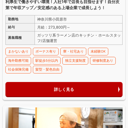
利厚生で働きやすい環境！入社1年で店長も目指せます！自分次
第で年収アップ／安定感のある上場企業で成長しよう！
神奈川県小田原市
勤務地
月給：273,800円～
給与
ガッツリ系ラーメン店のキッチン・ホールスタッ
募集職種
フ/店舗運営
まかないあり
ボーナス有り
寮・社宅あり
未経験OK
海外勤務可能
駅徒歩5分以内
独立支援制度
研修制度あり
社会保険完備
髪型・髪色自由
詳しく見る