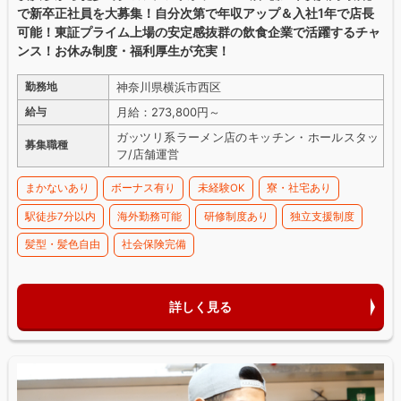
で新卒正社員を大募集！自分次第で年収アップ＆入社1年で店長
可能！東証プライム上場の安定感抜群の飲食企業で活躍するチャ
ンス！お休み制度・福利厚生が充実！
神奈川県横浜市西区
勤務地
月給：273,800円～
給与
ガッツリ系ラーメン店のキッチン・ホールスタッ
募集職種
フ/店舗運営
まかないあり
ボーナス有り
未経験OK
寮・社宅あり
駅徒歩7分以内
海外勤務可能
研修制度あり
独立支援制度
髪型・髪色自由
社会保険完備
詳しく見る