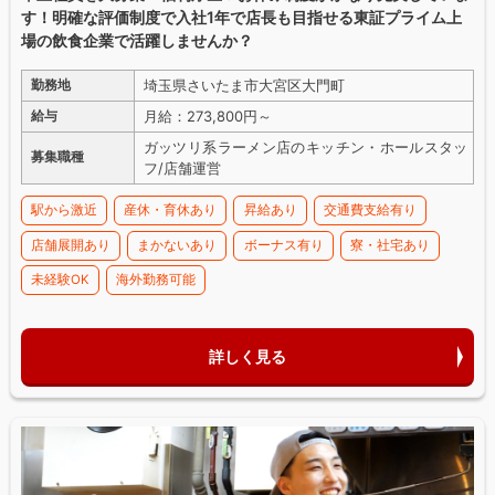
す！明確な評価制度で入社1年で店長も目指せる東証プライム上
場の飲食企業で活躍しませんか？
埼玉県さいたま市大宮区大門町
勤務地
月給：273,800円～
給与
ガッツリ系ラーメン店のキッチン・ホールスタッ
募集職種
フ/店舗運営
駅から激近
産休・育休あり
昇給あり
交通費支給有り
店舗展開あり
まかないあり
ボーナス有り
寮・社宅あり
未経験OK
海外勤務可能
詳しく見る