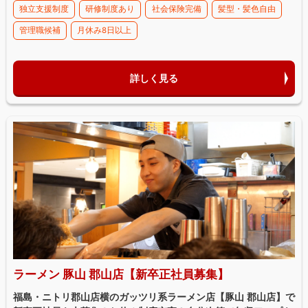
独立支援制度
研修制度あり
社会保険完備
髪型・髪色自由
管理職候補
月休み8日以上
詳しく見る
ラーメン 豚山 郡山店【新卒正社員募集】
福島・ニトリ郡山店横のガッツリ系ラーメン店【豚山 郡山店】で