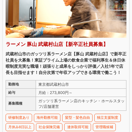
ラーメン 豚山 武蔵村山店【新卒正社員募集】
武蔵村山市のガッツリ系ラーメン店【豚山 武蔵村山店】で新卒正
社員を大募集！東証プライム上場の飲食企業で福利厚生＆休日休
暇制度充実な職場！頑張りと成果をしっかり評価／入社1年で店
長も目指せます！自分次第で年収アップできる環境で働こう！
東京都武蔵村山市
勤務地
月給：273,800円～
給与
ガッツリ系ラーメン店のキッチン・ホールスタッ
募集職種
フ/店舗運営
研修制度あり
海外勤務可能
髪型・髪色自由
独立支援制度
月休み8日以上
社会保険完備
連休取得可能
管理職候補