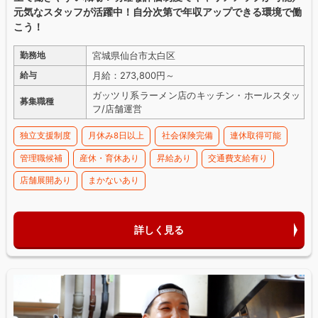
元気なスタッフが活躍中！自分次第で年収アップできる環境で働
こう！
宮城県仙台市太白区
勤務地
月給：273,800円～
給与
ガッツリ系ラーメン店のキッチン・ホールスタッ
募集職種
フ/店舗運営
独立支援制度
月休み8日以上
社会保険完備
連休取得可能
管理職候補
産休・育休あり
昇給あり
交通費支給有り
店舗展開あり
まかないあり
詳しく見る