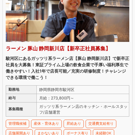
ラーメン 豚山 静岡新川店【新卒正社員募集】
駿河区にあるガッツリ系ラーメン店【豚山 静岡新川店】で新卒正
社員を大募集！東証プライム上場の飲食企業で手厚い福利厚生で
働きやすい！入社1年で店長可能／充実の研修制度！チャレンジ
できる環境で働こう！
静岡県静岡市駿河区
勤務地
月給：273,800円～
給与
ガッツリ系ラーメン店のキッチン・ホールスタッ
募集職種
フ/店舗運営
管理職候補
産休・育休あり
昇給あり
交通費支給有り
店舗展開あり
まかないあり
ボーナス有り
未経験OK