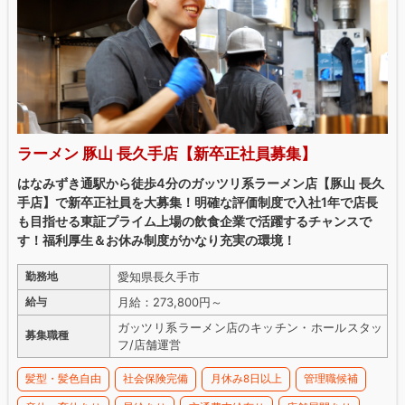
ラーメン 豚山 長久手店【新卒正社員募集】
はなみずき通駅から徒歩4分のガッツリ系ラーメン店【豚山 長久
手店】で新卒正社員を大募集！明確な評価制度で入社1年で店長
も目指せる東証プライム上場の飲食企業で活躍するチャンスで
す！福利厚生＆お休み制度がかなり充実の環境！
愛知県⾧久手市
勤務地
月給：273,800円～
給与
ガッツリ系ラーメン店のキッチン・ホールスタッ
募集職種
フ/店舗運営
髪型・髪色自由
社会保険完備
月休み8日以上
管理職候補