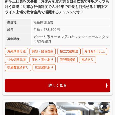
新卒正社員を大募集！お休み制度充実＆自分次第で年収アップも
叶う環境！明確な評価制度で入社1年で店長も目指せる！東証プ
ライム上場の飲食企業で活躍するチャンスです！
福島県郡山市
勤務地
月給：273,800円～
給与
ガッツリ系ラーメン店のキッチン・ホールスタッ
募集職種
フ/店舗運営
海外勤務可能
髪型・髪色自由
独立支援制度
月休み8日以上
社会保険完備
産休・育休あり
管理職候補
昇給あり
交通費支給有り
店舗展開あり
詳しく見る