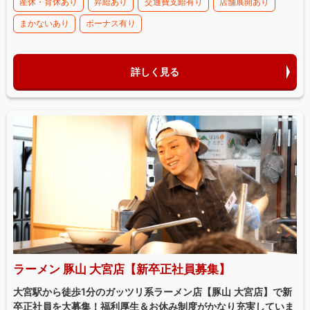
産休・育休あり
昇給あり
交通費支給有り
店舗展開あり
まかないあり
ボーナス有り
詳しく見る
ラーメン 豚山 大宮店【新卒正社員募集】
大宮駅から徒歩1分のガッツリ系ラーメン店【豚山 大宮店】で新
卒正社員を大募集！福利厚生＆お休み制度がかなり充実していま