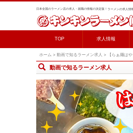
日本全国のラーメン店の求人・就職の情報の決定版！
ラーメンの求人情報
TOP
求人情報
ホーム
>
動画で知るラーメン求人
>
【らぁ麺はや
動画で知るラーメン求人