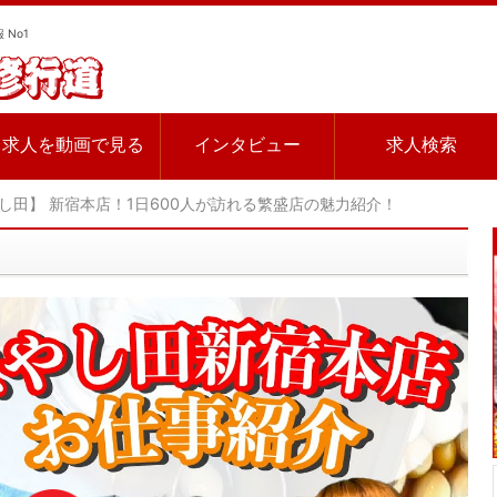
 No1
求人を動画で見る
インタビュー
求人検索
し田】 新宿本店！1日600人が訪れる繁盛店の魅力紹介！