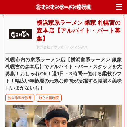
ホーム
>
求人情報
>
北海道
>
札幌市中央区
>
横浜家系ラーメン 銀家 
幌宮の森本店【アルバイト・パート募集】
横浜家系ラーメン 銀家 札幌宮の
森本店【アルバイト・パート募
集】
株式会社アウラホールディングス
札幌市内の家系ラーメン店【横浜家系ラーメン 銀家
札幌宮の森本店】でアルバイト・パートスタッフを大
募集！おしゃれOK！週1日・3時間〜働ける柔軟シフ
ト！幅広い年齢層の元気な仲間が活躍する職場＆美味
しいまかないも！
独立希望者歓迎
独立支援制度