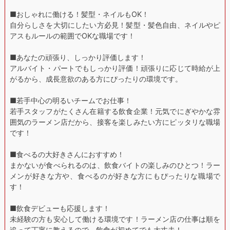
■おしゃれに働ける！髪型・ネイルもOK！
自分らしさを大切にしたい方必見！髪型・髪色自由、ネイルやピ
アスもルールの範囲でOKな職場です！
■あなたの頑張り、しっかり評価します！
アルバイト・パートでもしっかり評価！頑張りに応じて時給が上
がるから、成長意欲のある方にぴったりの環境です。
■若手中心の明るいチームでお仕事！
若手スタッフがたくさん在籍する飲食企業！元気でにぎやかな雰
囲気のラーメン店だから、接客を楽しみたい方にピッタリな職場
です！
■食べるの大好きさんにおすすめ！
まかないが食べられるのは、飲食バイトの楽しみのひとつ！ラー
メンが好きな方や、食べるのが好きな方にもぴったりな職場で
す！
■飲食デビューも応援します！
未経験の方も安心して働ける環境です！ラーメン店の仕事は順を
追って丁寧に教えるので、飲食が初めてでも大丈夫！