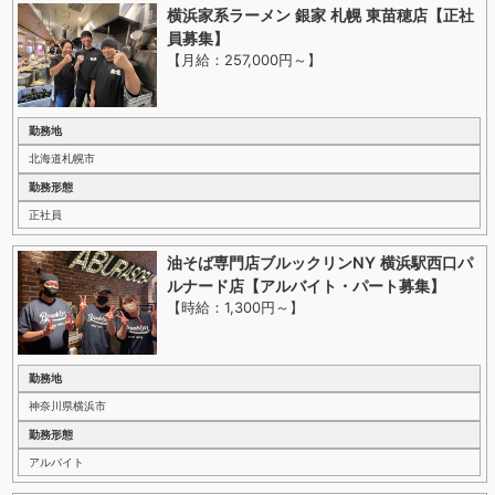
横浜家系ラーメン 銀家 札幌 東苗穂店【正社
員募集】
【月給：257,000円～
】
勤務地
北海道札幌市
勤務形態
正社員
油そば専門店ブルックリンNY 横浜駅西口パ
ルナード店【アルバイト・パート募集】
【時給：1,300円～
】
勤務地
神奈川県横浜市
勤務形態
アルバイト