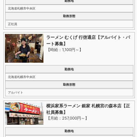
勤務地
北海道札幌市中央区
勤務形態
正社員
ラーメン むくげ 行啓通店【アルバイト・パ
ート募集】
【時給：1,100円～
】
勤務地
北海道札幌市中央区
勤務形態
アルバイト
横浜家系ラーメン 銀家 札幌宮の森本店【正
社員募集】
【月給：257,000円～
】
勤務地