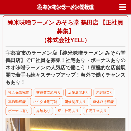
ホーム
>
求人情報
>
栃木県
>
宇都宮市
>
純米味噌ラーメン みそら堂 
田店 【正社員募集】
純米味噌ラーメン みそら堂 鶴田店 【正社員
募集】
（株式会社YELL）
宇都宮市のラーメン店【純米味噌ラーメン みそら堂
鶴田店】で正社員を募集！社宅あり・ボーナスありの
ネオ味噌ラーメンの人気店で働こう！積極的な店舗展
開で若手も続々ステップアップ！海外で働くチャンス
もあり！
社会保険完備
交通費支給有り
店舗展開あり
未経験OK
車通勤可能
バイク通勤可能
研修制度あり
連休取得可能
ボーナス有り
昇給あり
寮・社宅あり
住宅手当あり