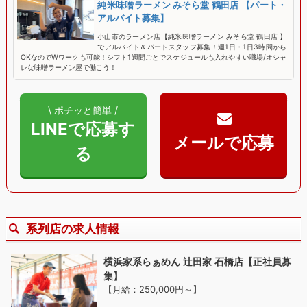
純米味噌ラーメン みそら堂 鶴田店 【パート・
アルバイト募集】
小山市のラーメン店【純米味噌ラーメン みそら堂 鶴田店 】
でアルバイト＆パートスタッフ募集！週1日・1日3時間から
OKなのでWワークも可能！シフト1週間ごとでスケジュールも入れやすい職場/オシャ
レな味噌ラーメン屋で働こう！
\ ポチッと簡単 /
LINEで応募す
る
系列店の求人情報
横浜家系らぁめん 辻田家 石橋店【正社員募
集】
【月給：250,000円～
】