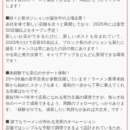
します！
■続々と新ポジションが誕生中の上場企業！
会社全体で新しい店舗を次々と展開しており、2025年には直営
50店舗以上をオープン予定！
新しいお店ができるたびに、新しいポストも生まれていて、
2025年だけで店長50名以上、ブロック長のポジションも新たに
誕生！チャンスは常にあなたの目の前にあります！
やる気と努力次第で、キャリアアップをどんどん実現できる環境
です！
■未経験でも安心のサポート体制！
25〜26歳の若手店長が多数活躍しています！ラーメン業界未経
験から始めたスタッフも多く、最初の一歩から丁寧に教えてくれ
る先輩ばかりです。
最短1年〜1年半で店長になれる実力主義の環境ですが、焦らず自
分のペースで成長できるよう、周囲のフォローがしっかりありま
す。「経験ゼロでも、成長したい気持ちがあれば大丈夫」です！
■ 誰でもラーメンが作れる充実のオペレーション
店舗ではシンプルな手順で調理できるよう設計されているため、