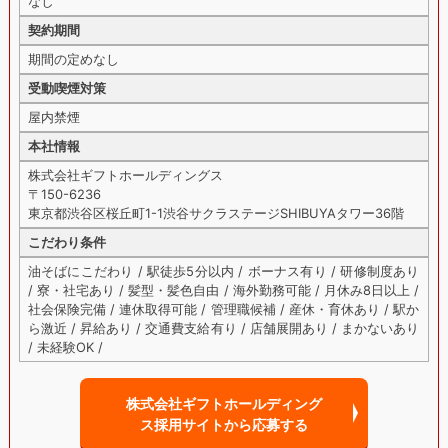
なし
契約期間
期間の定めなし
受動喫煙対策
屋内禁煙
本社情報
株式会社ギフトホールディングス
〒150-6236
東京都渋谷区桜丘町1-1渋谷サクラステージSHIBUYAタワー36階
こだわり条件
油そばにこだわり / 駅徒歩5分以内 / ボーナス有り / 研修制度あり
/ 寮・社宅あり / 髪型・髪色自由 / 海外勤務可能 / 月休み8日以上 /
社会保険完備 / 連休取得可能 / 管理職候補 / 産休・育休あり / 駅か
ら激近 / 昇給あり / 交通費支給有り / 店舗展開あり / まかないあり
/ 未経験OK /
株式会社ギフトホールディング
ス採用サイトから
応募する