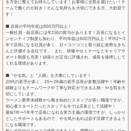
を万全に整えてお待ちしています！お客様に元気を届けたい！チ
ームで働くのが好き！そんな気持ちを大切にできる方、大歓迎で
す！
■ 店長の平均年収は600万円以上！
一般社員・副店長には年2回の賞与があります！店長になるとイ
ンセンティブ制度も加わり、平均年収は600万円以上！平均2〜3
年で店長になる社員が多く、日々コツコツと取り組む姿勢をきち
んと評価する会社です。 また、研修やセミナーなどキャリアサ
ポート制度も充実！頑張りが正当に評価され、成長を後押しして
くれる環境があります。
■『やる気』と『人柄』を大事にしています！
20代の若手が多く、25〜26歳の若手店長が多数活躍中！年齢や
経験よりもチームワークや丁寧な対応ができる人柄・やる気を大
切にしています。
ラーメン業界未経験から働き始めたスタッフが多い職場ですが、
初心者スタートだったスタッフも今では店長として活躍中！
最短1年〜1年半で店長になれる実力主義の環境ですが、しっかり
としたサポートもあるので、やる気があれば必ず活躍できるよう
になる職場です。
焦らず自分のペースで成長できるよう、周囲がしっかりフォロー