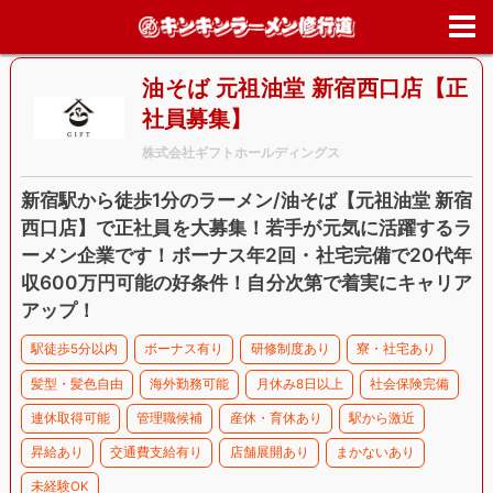
ホーム
>
求人情報
>
東京都
>
新宿区
>
油そば 元祖油堂 新宿西口店【
社員募集】
油そば 元祖油堂 新宿西口店【正
社員募集】
株式会社ギフトホールディングス
新宿駅から徒歩1分のラーメン/油そば【元祖油堂 新宿
西口店】で正社員を大募集！若手が元気に活躍するラ
ーメン企業です！ボーナス年2回・社宅完備で20代年
収600万円可能の好条件！自分次第で着実にキャリア
アップ！
駅徒歩5分以内
ボーナス有り
研修制度あり
寮・社宅あり
髪型・髪色自由
海外勤務可能
月休み8日以上
社会保険完備
連休取得可能
管理職候補
産休・育休あり
駅から激近
昇給あり
交通費支給有り
店舗展開あり
まかないあり
未経験OK