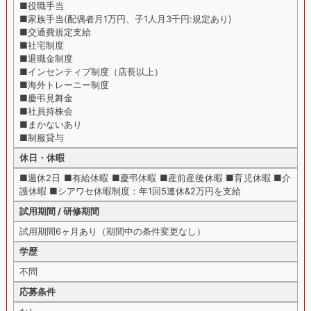
■役職手当
■家族手当(配偶者月1万円、子1人月3千円:規定あり)
■交通費規定支給
■社宅制度
■退職金制度
■インセンティブ制度（店長以上）
■海外トレーニー制度
■慶弔見舞金
■社員持株会
■まかないあり
■制服貸与
休日・休暇
■週休2日 ■有給休暇 ■慶弔休暇 ■産前産後休暇 ■育児休暇 ■介
護休暇 ■シアワセ休暇制度：年1回5連休&2万円を支給
試用期間 / 研修期間
試用期間6ヶ月あり（期間中の条件変更なし）
学歴
不問
応募条件