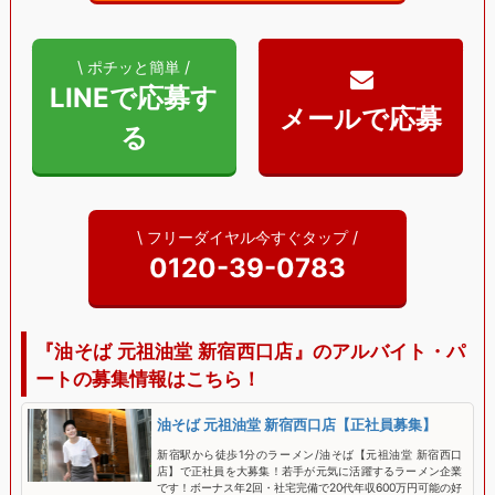
\ ポチッと簡単 /
LINEで応募す
る
\ フリーダイヤル今すぐタップ /
0120-39-0783
『油そば 元祖油堂 新宿西口店』のアルバイト・パ
ートの募集情報はこちら！
油そば 元祖油堂 新宿西口店【正社員募集】
新宿駅から徒歩1分のラーメン/油そば【元祖油堂 新宿西口
店】で正社員を大募集！若手が元気に活躍するラーメン企業
です！ボーナス年2回・社宅完備で20代年収600万円可能の好