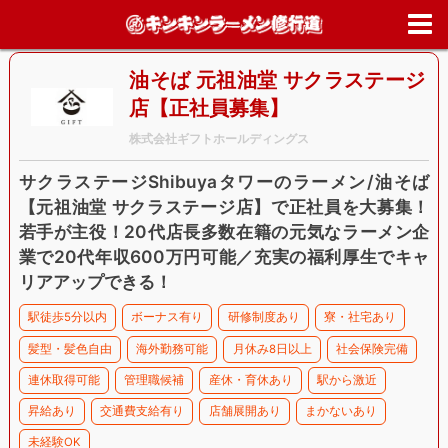
ホーム
>
求人情報
>
東京都
>
渋谷区
>
油そば 元祖油堂 サクラステー
店【正社員募集】
油そば 元祖油堂 サクラステージ
店【正社員募集】
株式会社ギフトホールディングス
サクラステージShibuyaタワーのラーメン/油そば
【元祖油堂 サクラステージ店】で正社員を大募集！
若手が主役！20代店長多数在籍の元気なラーメン企
業で20代年収600万円可能／充実の福利厚生でキャ
リアアップできる！
駅徒歩5分以内
ボーナス有り
研修制度あり
寮・社宅あり
髪型・髪色自由
海外勤務可能
月休み8日以上
社会保険完備
連休取得可能
管理職候補
産休・育休あり
駅から激近
昇給あり
交通費支給有り
店舗展開あり
まかないあり
未経験OK