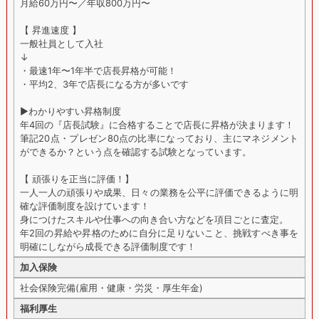
月給60万円〜／年収800万円〜
【 昇進速度 】
一般社員として入社
↓
・最速1年〜1年半で店長昇格が可能！
・平均2、3年で店長になる方が多いです
▶︎わかりやすい昇格制度
年4回の『店長試験』に合格することで店長に昇格が決まります！
筆記20点・プレゼン80点の比率になっており、主にマネジメント
ができるか？という点を確認する試験となっています。
【 頑張りを正当に評価！】
一人一人の頑張りや成果、日々の業務を公平に評価できるように明
確な評価制度を設けています！
身につけたスキルや仕事への向き合い方などを項目ごとに査定。
年2回の昇給や昇格のために自分に足りないこと、挑戦すべき事を
明確にしながら成長できる評価制度です！
加入保険
社会保険完備(雇用・健康・労災・厚生年金)
福利厚生