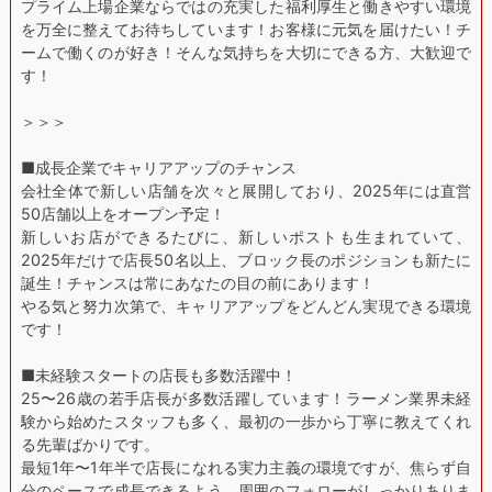
プライム上場企業ならではの充実した福利厚生と働きやすい環境
を万全に整えてお待ちしています！お客様に元気を届けたい！チ
ームで働くのが好き！そんな気持ちを大切にできる方、大歓迎で
す！
＞＞＞
■成長企業でキャリアアップのチャンス
会社全体で新しい店舗を次々と展開しており、2025年には直営
50店舗以上をオープン予定！
新しいお店ができるたびに、新しいポストも生まれていて、
2025年だけで店長50名以上、ブロック長のポジションも新たに
誕生！チャンスは常にあなたの目の前にあります！
やる気と努力次第で、キャリアアップをどんどん実現できる環境
です！
■未経験スタートの店長も多数活躍中！
25〜26歳の若手店長が多数活躍しています！ラーメン業界未経
験から始めたスタッフも多く、最初の一歩から丁寧に教えてくれ
る先輩ばかりです。
最短1年〜1年半で店長になれる実力主義の環境ですが、焦らず自
分のペースで成長できるよう、周囲のフォローがしっかりありま