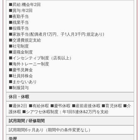
■昇給:機会年2回
■賞与:年2回
■夜勤手当
■残業手当
■役職手当
■家族手当(配偶者月1万円、子1人月3千円:規定あり)
■交通費規定支給
■社宅制度
■退職金制度
■インセンティブ制度（店長以上）
■海外トレーニー制度
■慶弔見舞金
■社員持株会
■まかないあり
■制服貸与
休日・休暇
■週休2日 ■有給休暇 ■慶弔休暇 ■産前産後休暇 ■育児休暇 ■介
護休暇 ■シアワセ休暇制度：年1回5連休&2万円を支給
試用期間 / 研修期間
試用期間6ヶ月あり（期間中の条件変更なし）
学歴