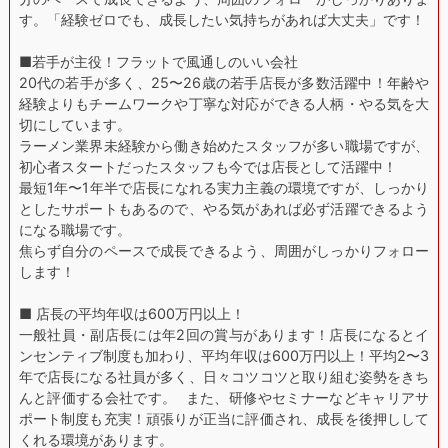
す。「経験ゼロでも、成長したい気持ちがあれば大丈夫」です！
■若手が主役！フラットで風通しのいい会社
20代の若手が多く、25〜26歳の若手店長が多数活躍中！年齢や
経験よりもチームワークや丁寧な対応ができる人柄・やる気を大
切にしています。
ラーメン業界未経験から働き始めたスタッフが多い職場ですが、
初心者スタートだったスタッフも今では店長として活躍中！
最短1年〜1年半で店長になれる実力主義の環境ですが、しっかり
としたサポートもあるので、やる気があれば必ず活躍できるよう
になる職場です。
焦らず自分のペースで成長できるよう、周囲がしっかりフォロー
します！
■ 店長の平均年収は600万円以上！
一般社員・副店長には年2回の賞与があります！店長になるとイ
ンセンティブ制度も加わり、平均年収は600万円以上！平均2〜3
年で店長になる社員が多く、日々コツコツと取り組む姿勢をきち
んと評価する会社です。 また、研修やセミナーなどキャリアサ
ポート制度も充実！頑張りが正当に評価され、成長を後押しして
くれる環境があります。