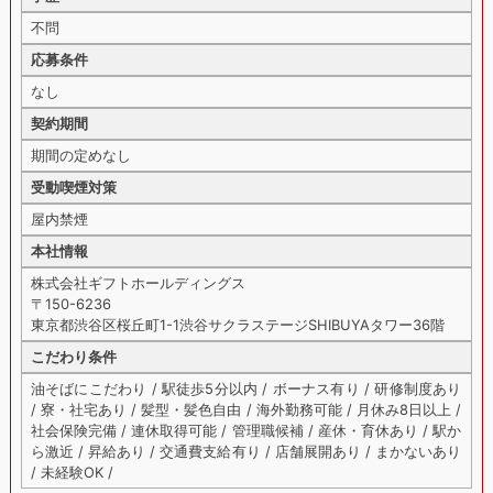
不問
応募条件
なし
契約期間
期間の定めなし
受動喫煙対策
屋内禁煙
本社情報
株式会社ギフトホールディングス
〒150-6236
東京都渋谷区桜丘町1-1渋谷サクラステージSHIBUYAタワー36階
こだわり条件
油そばにこだわり / 駅徒歩5分以内 / ボーナス有り / 研修制度あり
/ 寮・社宅あり / 髪型・髪色自由 / 海外勤務可能 / 月休み8日以上 /
社会保険完備 / 連休取得可能 / 管理職候補 / 産休・育休あり / 駅か
ら激近 / 昇給あり / 交通費支給有り / 店舗展開あり / まかないあり
/ 未経験OK /