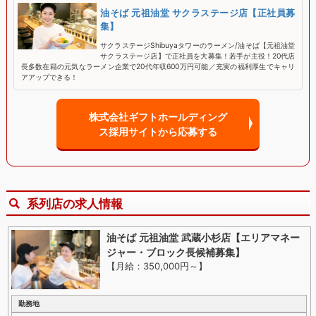
油そば 元祖油堂 サクラステージ店【正社員募
集】
サクラステージShibuyaタワーのラーメン/油そば【元祖油堂
サクラステージ店】で正社員を大募集！若手が主役！20代店
長多数在籍の元気なラーメン企業で20代年収600万円可能／充実の福利厚生でキャリ
アアップできる！
株式会社ギフトホールディング
ス採用サイトから応募する
系列店の求人情報
油そば 元祖油堂 武蔵小杉店【エリアマネー
ジャー・ブロック長候補募集】
【月給：350,000円～
】
勤務地