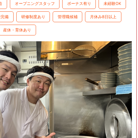
給
オープニングスタッフ
ボーナス有り
未経験OK
険完備
研修制度あり
管理職候補
月休み8日以上
産休・育休あり