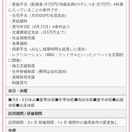
・家族手当（配偶者:月1万円/18歳未満の1子につき:月1万円）※扶養
に入っていることが条件です。
・住宅手当（月5000円/全員支給）
・昇給随時
・賞与年2回（6月,12月）※条件あり
・交通費規定支給（月5万円まで）
・社会保険完備
・食事補助
・残業手当（みなし残業時間を超過した場合）
・レクリエーション（BBQ・フットサルといったイベントを定期的
に開催）
・独立支援制度
・社外研修制度（費用は会社負担）
・資格取得支援
・制服貸与
休日・休暇
■月8～9日休み■夏季休暇■冬季休暇■有給休暇■慶弔休暇■結婚
休暇■出産休暇
試用期間 / 研修期間
試用期間：3ヶ月 研修期間：1ヶ月 期間中の雇用条件の変更無し
学歴