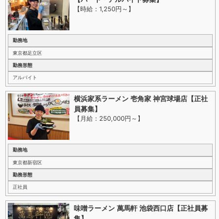
【時給：1,250円～
】
勤務地
東京都足立区
勤務形態
アルバイト
横浜家系ラーメン 壱角家 神宮球場店【正社
員募集】
【月給：250,000円～
】
勤務地
東京都新宿区
勤務形態
正社員
味噌ラーメン 萬馬軒 池袋西口店【正社員募
集】