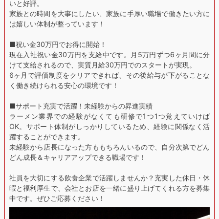
いと好評。
家族との時間を大事にしたい、家族に手厚い職場で働きたい方に
は嬉しい体制が整っています！
■祝い金30万円でお得に開始！
現在入社祝い金30万円を支給中です。月5万円ずつ6ヶ月間に分
けて支給されるので、実質月給30万円でのスタートが実現。
6ヶ月で評価制度をクリアできれば、その後給与が下がることな
く働き続けられる安心の環境です！
■サポート充実で活躍！未経験からの昇進実績
ラーメン業界での経験がなくても研修で1つ1つ覚えていけば
OK。サポート体制がしっかりしているため、経験に関係なく活
躍することができます。
未経験から店長になった方ももちろんいるので、自分次第でどん
どん成長＆キャリアアップできる職場です！
社員を大切にする飲食企業で活躍しませんか？充実した休日・休
暇と福利厚生で、会社とお店を一緒に盛り上げてくれる方を募集
中です。ぜひご応募ください！