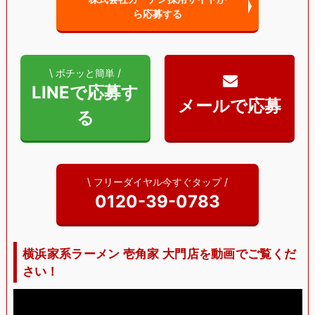
ら
応募する
\ ポチッと簡単 /
LINEで応募す
る
\ フリーダイヤル今すぐタップ /
0120-39-0783
横浜家系ラーメン 壱角家 大門店を動画でご覧くだ
さい！