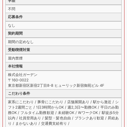
学歴
不問
応募条件
なし
契約期間
期間の定めなし
受動喫煙対策
屋内禁煙
本社情報
株式会社ガーデン
〒160-0022
東京都新宿区新宿2丁目8-8 ヒューリック新宿御苑ビル 4F
こだわり条件
家系にこだわり / 豚骨にこだわり / 店舗展開あり / 駅から激近 / シ
フト2週間ごと / 1日3時間からOK / 週2,3日〜勤務OK / 平日のみ勤
務OK / フルタイム勤務歓迎 / 未経験OK / WワークOK / 駅徒歩5分
以内 / 社員登用あり / 髪型・髪色自由 / ブランクあり歓迎 / 昇給あ
り / まかないあり / 交通費支給有り /