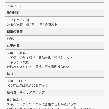
アルバイト
勤務時間
シフトタイム制
24時間の間で週2日、1日3時間以上
残業の有無
残業なし
仕事内容
＜ホール業務＞
お客様への注文取り／商品提供／後片付けなど
＜キッチン業務＞
仕込みや盛り付け、皿洗い等の調理補助など
給与
時給1,300円〜
※22時以降は時給25％アップ
給与例・キャリアステップ
■昇給あり！
スキルアップしてテストに合格すると時給アップ！
頑張り次第で時給が上がるからモチベーション高く働けます！