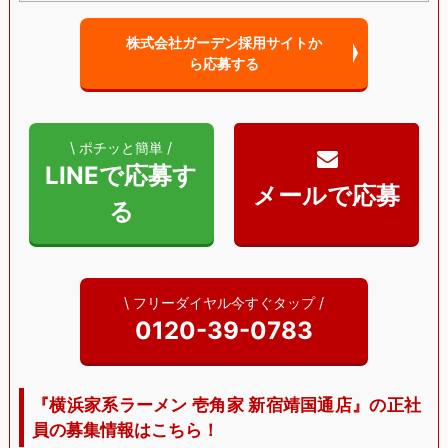
株式会社ガーデン採用サイトか
ら
応募する
\ ポチッと簡単 /
LINEで応募す
る
\ フリーダイヤル今すぐタップ /
0120-39-0783
『横浜家系ラーメン 壱角家 新宿靖国通店』の正社
員の募集情報はこちら！