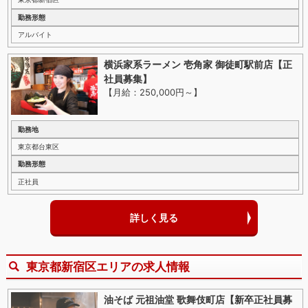
勤務形態
アルバイト
横浜家系ラーメン 壱角家 御徒町駅前店【正
社員募集】
【月給：250,000円～
】
勤務地
東京都台東区
勤務形態
正社員
詳しく見る
東京都新宿区エリアの求人情報
油そば 元祖油堂 歌舞伎町店【新卒正社員募