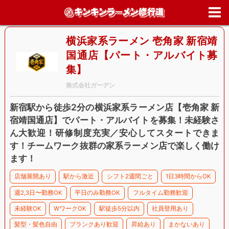
ホーム
>
求人情報
>
東京都
>
新宿区
>
横浜家系ラーメン 壱角家 新宿
国通店【パート・アルバイト募集】
横浜家系ラーメン 壱角家 新宿靖
国通店【パート・アルバイト募
集】
株式会社ガーデン
新宿駅から徒歩2分の横浜家系ラーメン店【壱角家 新
宿靖国通店】でパート・アルバイトを募集！未経験さ
ん大歓迎！研修制度充実／安心してスタートできま
す！チームワーク抜群の家系ラーメン店で楽しく働け
ます！
店舗展開あり
駅から激近
シフト2週間ごと
1日3時間からOK
週2,3日〜勤務OK
平日のみ勤務OK
フルタイム勤務歓迎
未経験OK
WワークOK
駅徒歩5分以内
社員登用あり
髪型・髪色自由
ブランクあり歓迎
昇給あり
まかないあり