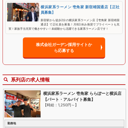
横浜家系ラーメン 壱角家 新宿靖国通店【正社
員募集】
新宿駅から徒歩2分の横浜家系ラーメン店【壱角家 新宿靖国
通店】で正社員を募集！月8日休み推奨でプライベートも充
実！家族手当充実で働きやすい！未経験から活躍できる家系ラーメン店です！
株式会社ガーデン採用サイトか
ら応募する
系列店の求人情報
横浜家系ラーメン 壱角家 ららぽーと横浜店
【パート・アルバイト募集】
【時給：1,250円～
】
勤務地