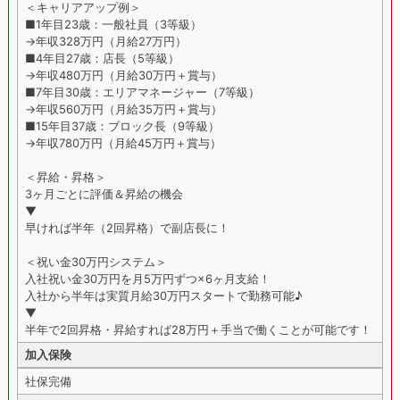
＜キャリアアップ例＞
■1年目23歳：一般社員（3等級）
→年収328万円（月給27万円）
■4年目27歳：店長（5等級）
→年収480万円（月給30万円＋賞与）
■7年目30歳：エリアマネージャー（7等級）
→年収560万円（月給35万円＋賞与）
■15年目37歳：ブロック長（9等級）
→年収780万円（月給45万円＋賞与）
＜昇給・昇格＞
3ヶ月ごとに評価＆昇給の機会
▼
早ければ半年（2回昇格）で副店長に！
＜祝い金30万円システム＞
入社祝い金30万円を月5万円ずつ×6ヶ月支給！
入社から半年は実質月給30万円スタートで勤務可能♪
▼
半年で2回昇格・昇給すれば28万円＋手当で働くことが可能です！
加入保険
社保完備