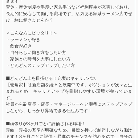
きます！
育休・産休制度や手厚い家族手当など福利厚生が充実しており、
長期的に安心して働ける職場です。活気ある家系ラーメン店でぜ
ひ一緒に働きませんか？
＜こんな方にピッタリ！＞
・ラーメンが好き
・飲食が好き
・自分らしい働き方をしたい方
・家族との時間を大事にしたい方
・どんどんステップアップしたい方
■どんどん上を目指せる！充実のキャリアパス
【壱角家】は新店舗を続々と展開中です。ポジションが次々と生
まれるため、キャリアアップを目指しやすい環境が整っていま
す。
社員から副店長・店長・マネージャーへと順番にステップアップ
しながら、しっかり昇給できる仕組みです！
■頑張りが3ヶ月ごとに評価される職場！
昇給・昇格の基準が明確なため、目標を持って納得しながら働け
ます！3ヶ月ごとに評価・昇進のチャンスが訪れるので、自分の