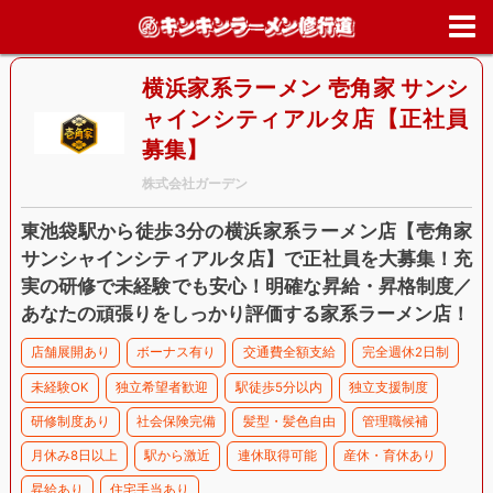
ホーム
>
求人情報
>
東京都
>
豊島区
>
横浜家系ラーメン 壱角家 サン
ャインシティアルタ店【正社員募集】
横浜家系ラーメン 壱角家 サンシ
ャインシティアルタ店【正社員
募集】
株式会社ガーデン
東池袋駅から徒歩3分の横浜家系ラーメン店【壱角家
サンシャインシティアルタ店】で正社員を大募集！充
実の研修で未経験でも安心！明確な昇給・昇格制度／
あなたの頑張りをしっかり評価する家系ラーメン店！
店舗展開あり
ボーナス有り
交通費全額支給
完全週休2日制
未経験OK
独立希望者歓迎
駅徒歩5分以内
独立支援制度
研修制度あり
社会保険完備
髪型・髪色自由
管理職候補
月休み8日以上
駅から激近
連休取得可能
産休・育休あり
昇給あり
住宅手当あり