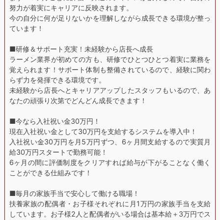
努力が着実にキャリアに反映されます。
今の自分に何が足りないかを理解しながら成長できる環境が整っ
ています！
■研修＆サポート充実！未経験から店長へ成長
ラーメン業界が初めての方も、研修でひとつひとつ着実に業務を
覚えられます！サポート体制も整備されているので、経験に関わ
らず力を発揮できる環境です。
未経験から店長へとキャリアアップしたスタッフもいるので、あ
なたの頑張り次第でどんどん成長できます！
■今なら入社祝い金30万円！
現在入社祝い金として30万円を支給するシステムを導入中！
入社祝い金30万円を月5万円ずつ、6ヶ月間支給するので実質月
給30万円スタートで勤務可能！
6ヶ月の間に評価制度をクリアすれば給与が下がることなく働く
ことができる仕組みです！
■毎月の家族手当で安心して働ける職場！
扶養家族の配偶者・お子様それぞれに月1万円の家族手当を支給
しています。お子様2人と配偶者がいる場合は基本給＋3万円でス