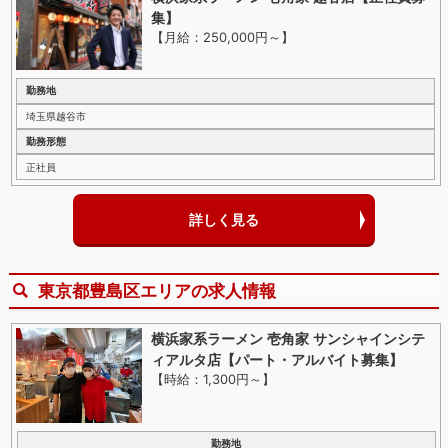
集】
【月給：250,000円～
】
勤務地
埼玉県越谷市
勤務形態
正社員
詳しく見る
東京都豊島区エリアの求人情報
横浜家系ラーメン 壱角家 サンシャインシテ
ィアルタ店【パート・アルバイト募集】
【時給：1,300円～
】
勤務地