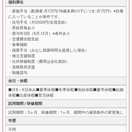
福利厚生
・家族手当（配偶者:月1万円/18歳未満の1子につき:月1万円）※扶養
に入っていることが条件です。
・住宅手当（月5000円/全員支給）
・昇給昇格あり
・賞与年2回（6月,12月）※条件あり
・交通費全額支給
・食事補助
・残業手当（みなし残業時間を超過した場合）
・独立支援制度
・社外研修制度（費用は会社負担）
・資格取得支援
・制服貸与
休日・休暇
■月8～9日休み■夏季休暇■冬季休暇■有給休暇■慶弔休暇■結婚
休暇■出産休暇■育児休暇
試用期間 / 研修期間
試用期間：3ヶ月、研修期間：1ヶ月、期間中の雇用条件の変更無し
学歴
不問