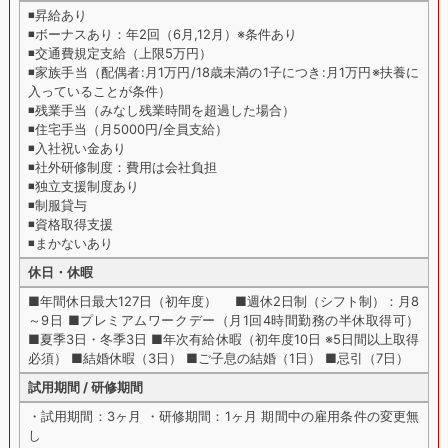
◾️昇給あり
◾️ボーナスあり：年2回（6月,12月）※条件あり
◾️交通費規定支給（上限5万円）
◾️家族手当（配偶者:月1万円/18歳未満の1子につき:月1万円※扶養に
入っていることが条件）
◾️残業手当（みなし残業時間を超過した場合）
◾️住宅手当（月5000円/全員支給）
◾️入社祝い金あり
◾️社外研修制度：費用は会社負担
◾️独立支援制度あり
◾️制服貸与
◾️資格取得支援
◾️まかないあり
休日・休暇
■年間休日最大127日（初年度） ■週休2日制（シフト制）：月8
～9日 ■プレミアムワークデー（月1回4時間勤務の半休取得可）
■夏季3日・冬季3日 ■年次有給休暇（初年度10日 ※5日間以上取得
必須） ■結婚休暇（3日） ■ご子息の結婚（1日） ■忌引（7日）
試用期間 / 研修期間
・試用期間：3ヶ月 ・研修期間：1ヶ月 期間中の雇用条件の変更無
し