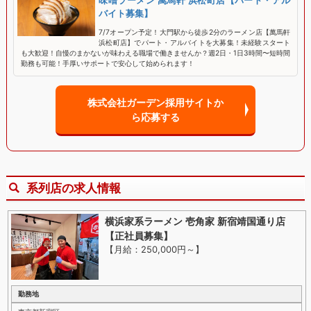
味噌ラーメン 萬馬軒 浜松町店【パート・アル
バイト募集】
7/7オープン予定！大門駅から徒歩2分のラーメン店【萬馬軒
浜松町店】でパート・アルバイトを大募集！未経験スタート
も大歓迎！自慢のまかないが味わえる職場で働きませんか？週2日・1日3時間〜短時間
勤務も可能！手厚いサポートで安心して始められます！
株式会社ガーデン採用サイトか
ら応募する
系列店の求人情報
横浜家系ラーメン 壱角家 新宿靖国通り店
【正社員募集】
【月給：250,000円～
】
勤務地