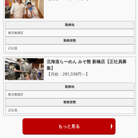
勤務地
東京都港区
勤務形態
正社員
北海道らーめん みそ熊 新橋店【正社員募
集】
【月給：281,336円～
】
勤務地
東京都港区
勤務形態
正社員
もっと見る