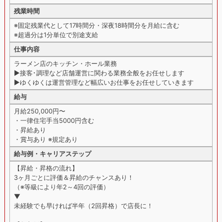
残業時間
※固定残業代として17時間分・深夜18時間分を月給に含む
※超過分は1分単位で別途支給
仕事内容
ラーメン店のキッチン・ホール業務
▶︎接客･調理など店舗運営に関わる業務全般をお任せします
▶︎ゆくゆくは運営管理など幅広いお仕事をお任せしていきます
給与
月給250,000円〜
・一律住宅手当5000円含む
・昇給あり
・賞与あり ※規定あり
給与例・キャリアステップ
【昇給・昇格の流れ】
3ヶ月ごとに評価＆昇給のチャンスあり！
（※等級により年2～4回の評価）
▼
未経験でも早ければ半年（2回昇格）で店長に！