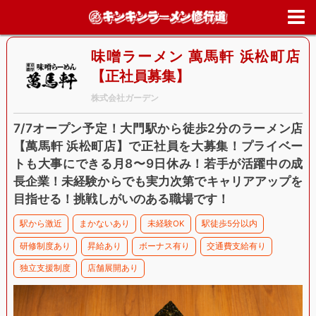
ホーム
>
求人情報
>
東京都
>
港区
>
味噌ラーメン 萬馬軒 浜松町店【
社員募集】
味噌ラーメン 萬馬軒 浜松町店
【正社員募集】
株式会社ガーデン
7/7オープン予定！大門駅から徒歩2分のラーメン店
【萬馬軒 浜松町店】で正社員を大募集！プライベー
トも大事にできる月8〜9日休み！若手が活躍中の成
長企業！未経験からでも実力次第でキャリアアップを
目指せる！挑戦しがいのある職場です！
駅から激近
まかないあり
未経験OK
駅徒歩5分以内
研修制度あり
昇給あり
ボーナス有り
交通費支給有り
独立支援制度
店舗展開あり