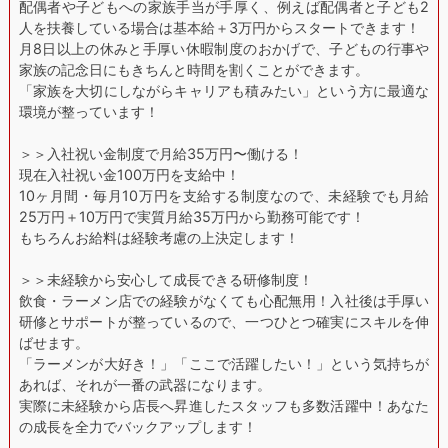
配偶者や子どもへの家族手当が手厚く、例えば配偶者と子ども2
人を扶養している場合は基本給＋3万円からスタートできます！
月8日以上の休みと手厚い休暇制度のおかげで、子どもの行事や
家族の記念日にもきちんと時間を割くことができます。
「家族を大切にしながらキャリアも積みたい」という方に最適な
環境が整っています！
＞＞入社祝い金制度で月給35万円〜働ける！
現在入社祝い金100万円を支給中！
10ヶ月間・毎月10万円を支給する制度なので、未経験でも月給
25万円＋10万円で実質月給35万円から勤務可能です！
もちろんお給料は経験考慮の上決定します！
＞＞未経験から安心して成長できる研修制度！
飲食・ラーメン店での経験がなくても心配無用！入社後は手厚い
研修とサポートが整っているので、一つひとつ確実にスキルを伸
ばせます。
「ラーメンが大好き！」「ここで活躍したい！」という気持ちが
あれば、それが一番の武器になります。
実際に未経験から店長へ昇進したスタッフも多数活躍中！あなた
の成長を全力でバックアップします！