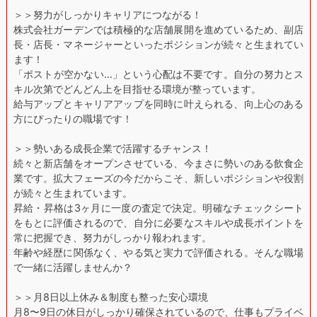
＞＞努力がしっかりキャリアにつながる！
株式会社ガーデンでは積極的な店舗展開を進めているため、副店
長・店長・マネージャーといったポジションが続々と生まれてい
ます！
「ポストが空かない…」という心配は不要です。自分の努力とス
キル次第でどんどん上を目指せる環境が整っています。
給与アップとキャリアアップを同時に叶えられる、向上心のある
方にぴったりの職場です！
＞＞勢いある成長企業で活躍するチャンス！
続々と新店舗をオープンさせている、今まさに勢いのある飲食企
業です。拡大フェーズの今だからこそ、新しいポジションや役割
が続々と生まれています。
昇給・昇格は3ヶ月に一度の査定で決定。明確なチェックシート
をもとに評価されるので、自分に必要なスキルや成長ポイントを
常に把握でき、努力がしっかり報われます。
年齢や経歴に関係なく、やる気と実力で評価される。そんな職場
で一緒に活躍しませんか？
＞＞月8日以上休み＆制度も整った安心環境
月8〜9日の休日がしっかり確保されているので、仕事もプライベ