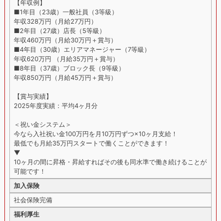
【年収例】
■1年目（23歳）一般社員（3等級）
年収328万円（月給27万円）
■2年目（27歳）店長（5等級）
年収460万円（月給30万円＋賞与）
■4年目（30歳）エリアマネージャー（7等級）
年収620万円 （月給35万円＋賞与）
■8年目（37歳）ブロック長（9等級）
年収850万円（月給45万円＋賞与）
【賞与実績】
2025年度実績：平均4ヶ月分
＜祝い金システム＞
今なら入社祝い金100万円を月10万円ずつ×10ヶ月支給！
最低でも月給35万円スタートで働くことができます！
▼
10ヶ月の間に昇格・昇給すればその後も同水準で働き続けることが
可能です！
加入保険
社会保険完備
福利厚生