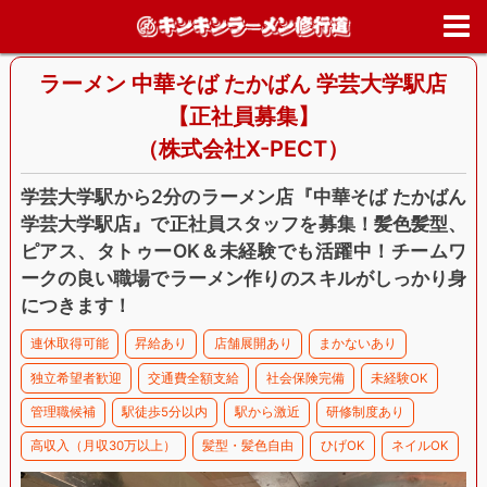
ホーム
>
求人情報
>
東京都
>
目黒区
>
ラーメン 中華そば たかばん 学
大学駅店【正社員募集】
ラーメン 中華そば たかばん 学芸大学駅店
【正社員募集】
（株式会社X-PECT）
学芸大学駅から2分のラーメン店『中華そば たかばん
学芸大学駅店』で正社員スタッフを募集！髪色髪型、
ピアス、タトゥーOK＆未経験でも活躍中！チームワ
ークの良い職場でラーメン作りのスキルがしっかり身
につきます！
連休取得可能
昇給あり
店舗展開あり
まかないあり
独立希望者歓迎
交通費全額支給
社会保険完備
未経験OK
管理職候補
駅徒歩5分以内
駅から激近
研修制度あり
高収入（月収30万以上）
髪型・髪色自由
ひげOK
ネイルOK