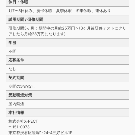
休日・休暇
月7〜8日休み、慶弔休暇、夏季休暇 冬季休暇、連休あり
試用期間 / 研修期間
研修期間3ヶ月：期間中の月給25万円〜(3ヶ月後研修テストにクリ
アしたら月給28万円になります)
学歴
不問
応募条件
なし
契約期間
期間の定めなし
受動喫煙対策
屋内禁煙
本社情報
株式会社X-PECT
〒151-0073
東京都渋谷区笹塚1-24-4三好ビル1F