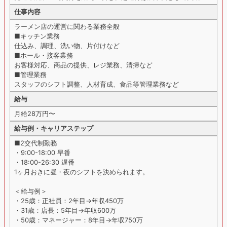
仕事内容
ラーメン店の運営に関わる業務全般
■キッチン業務
仕込み、調理、洗い物、片付けなど
■ホール・接客業務
お客様対応、商品の提供、レジ業務、清掃など
■管理業務
スタッフのシフト調整、人材育成、食品等管理業務など
給与
月給28万円〜
給与例・キャリアステップ
■2交代制勤務
・9:00-18:00 早番
・18:00-26:30 遅番
1ヶ月おきに昼・夜のシフトを決められます。
＜給与例＞
・25歳：正社員：2年目→年収450万
・31歳：店長：5年目→年収600万
・50歳：マネージャー：8年目→年収750万