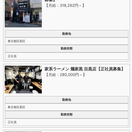
【月給：318,262円～
】
勤務地
東京都目黒区
勤務形態
正社員
家系ラーメン 麺家黒 目黒店【正社員募集】
【月給：280,000円～
】
勤務地
東京都目黒区
勤務形態
正社員