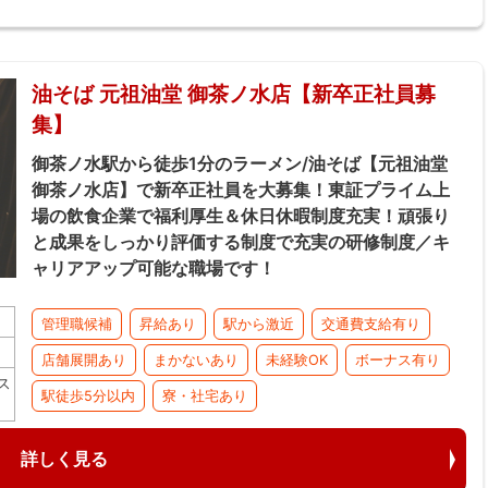
油そば 元祖油堂 御茶ノ水店【新卒正社員募
集】
御茶ノ水駅から徒歩1分のラーメン/油そば【元祖油堂
御茶ノ水店】で新卒正社員を大募集！東証プライム上
場の飲食企業で福利厚生＆休日休暇制度充実！頑張り
と成果をしっかり評価する制度で充実の研修制度／キ
ャリアアップ可能な職場です！
管理職候補
昇給あり
駅から激近
交通費支給有り
店舗展開あり
まかないあり
未経験OK
ボーナス有り
ス
駅徒歩5分以内
寮・社宅あり
詳しく見る