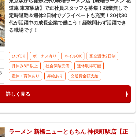
東京駅から徒歩2分の味噌ラーメン店【味噌ラーメン 花
道庵 東京駅店】で正社員スタッフを募集！残業無しで
定時退勤＆週休2日制でプライベートも充実！20代30
代が活躍中の成長企業で働こう！経験問わず活躍でき
る職場です！
ひげOK
ボーナス有り
ネイルOK
完全週休2日制
月休み8日以上
社会保険完備
連休取得可能
タ
産休・育休あり
昇給あり
交通費全額支給
詳しく見る
ラーメン 新橋ニューともちん 神保町駅店【正