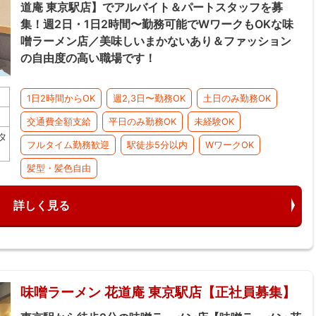
道庵 東京駅店】でアルバイト＆パートスタッフを募
集！週2日・1日2時間〜勤務可能でWワークもOKな味
噌ラーメン店／美味しいまかないあり＆ファッション
の自由度の高い職場です！
1日2時間からOK
週2,3日〜勤務OK
土日のみ勤務OK
交通費全額支給
平日のみ勤務OK
未経験OK
タ
フルタイム勤務歓迎
駅徒歩5分以内
WワークOK
髪型・髪色自由
詳しく見る
味噌ラーメン 花道庵 東京駅店【正社員募集】