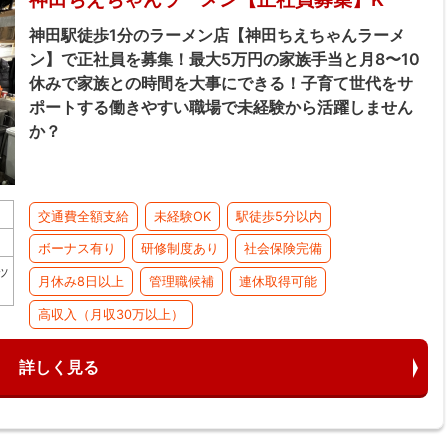
神田駅徒歩1分のラーメン店【神田ちえちゃんラーメ
ン】で正社員を募集！最大5万円の家族手当と月8〜10
休みで家族との時間を大事にできる！子育て世代をサ
ポートする働きやすい職場で未経験から活躍しません
か？
交通費全額支給
未経験OK
駅徒歩5分以内
ボーナス有り
研修制度あり
社会保険完備
ッ
月休み8日以上
管理職候補
連休取得可能
高収入（月収30万以上）
詳しく見る