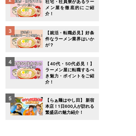
社宅・社員寮があるラー
メン屋を徹底的にご紹
介！
【就活・転職必見】好条
件なラーメン業界はいか
が？
【40代・50代必見！】
ラーメン屋に転職するべ
き魅力・ポイントをご紹
介！
【らぁ麺はやし田】 新宿
本店！1日600人が訪れる
繁盛店の魅力紹介！