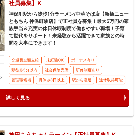
社員募集】K
神保町駅から徒歩1分ラーメン/中華そば店【新橋ニュー
ともちん 神保町駅店】で正社員を募集！最大5万円の家
族手当＆充実の休日休暇制度で働きやすい職場！子育
て世代をサポート！未経験から活躍できて家族との時
間を大事にできます！
交通費全額支給
未経験OK
ボーナス有り
駅徒歩5分以内
社会保険完備
研修制度あり
ッ
管理職候補
月休み8日以上
駅から激近
連休取得可能
詳しく見る
神田ちえちゃんラーメン【正社員募集】K