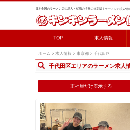
日本全国のラーメン店の求人・就職の情報の決定版！
ラーメンの求人情報
TOP
求人情報
ホーム
>
求人情報
>
東京都
>
千代田区
千代田区エリアのラーメン求人
正社員だけ表示する