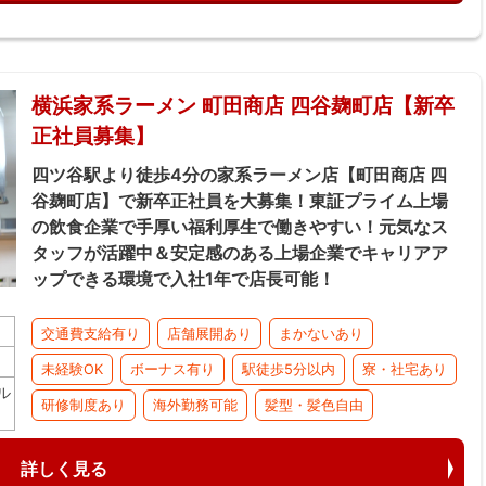
横浜家系ラーメン 町田商店 四谷麹町店【新卒
正社員募集】
四ツ谷駅より徒歩4分の家系ラーメン店【町田商店 四
谷麹町店】で新卒正社員を大募集！東証プライム上場
の飲食企業で手厚い福利厚生で働きやすい！元気なス
タッフが活躍中＆安定感のある上場企業でキャリアア
ップできる環境で入社1年で店長可能！
交通費支給有り
店舗展開あり
まかないあり
未経験OK
ボーナス有り
駅徒歩5分以内
寮・社宅あり
ル
研修制度あり
海外勤務可能
髪型・髪色自由
詳しく見る