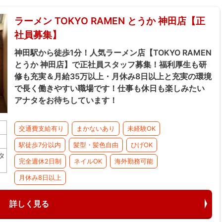
ラーメン TOKYO RAMEN とうか 神田店【正
社員募集】
神田駅から徒歩1分！人気ラーメン店【TOKYO RAMEN
とうか 神田店】で正社員スタッフ募集！福利厚生も研
修も充実＆月給35万以上・月休み8日以上と充実の環境
で長く働きやすい職場です！仕事も休日も楽しみたい
アナタをお待ちしています！
交通費支給有り
まかないあり
未経験OK
駅徒歩7分以内
髪型・髪色自由
ひげOK
タ
完全週休2日制
ネイルOK
海外勤務可能
月休み8日以上
詳しく見る