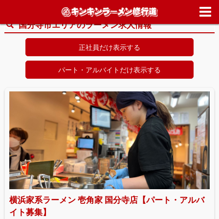
ホーム
>
求人情報
>
東京都
>
国分寺市
国分寺市エリアのラーメン求人情報
正社員だけ表示する
パート・アルバイトだけ表示する
横浜家系ラーメン 壱角家 国分寺店【パート・アルバ
イト募集】