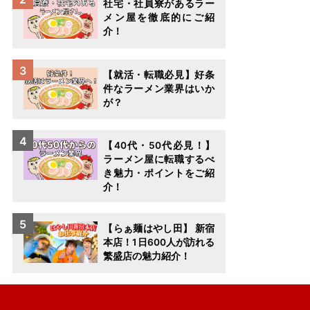
社宅・社員寮があるラー
メン屋を徹底的にご紹
介！
【就活・転職必見】好条
件なラーメン業界はいか
が？
【40代・50代必見！】
ラーメン屋に転職するべ
き魅力・ポイントをご紹
介！
【らぁ麺はやし田】 新宿
本店！1日600人が訪れる
繁盛店の魅力紹介！