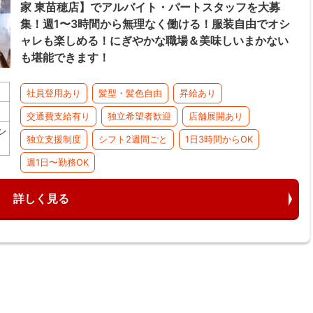
家 東苗穂店】でアルバイト・パートスタッフを大募
集！週1〜3時間から無理なく働ける！服装自由でオシ
ャレも楽しめる！にぎやかな職場＆美味しいまかない
も堪能できます！
社員登用あり
髪型・髪色自由
昇給あり
交通費支給有り
独立希望者歓迎
店舗展開あり
ン
独立支援制度
シフト2週間ごと
1日3時間からOK
週1日〜勤務OK
詳しく見る