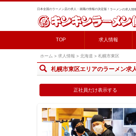
日本全国のラーメン店の求人・就職の情報の決定版！
ラーメンの求人情報
TOP
求人情報
ホーム
>
求人情報
>
北海道
>
札幌市東区
札幌市東区エリアのラーメン求
正社員だけ表示する