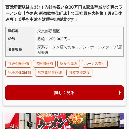
西武新宿駅徒歩3分！入社お祝い金30万円＆家族手当が充実のラ
ーメン店【壱角家 新宿歌舞伎町店】で正社員を大募集！月8日休
み可！若手も中途も活躍中の職場です！
東京都新宿区
勤務地
月給：250,000円～
給与
家系ラーメン店でのキッチン・ホールスタッフ/店
募集職種
舗管理
社会保険完備
管理職候補
駅から激近
ボーナス有り
完全週休2日制
独立希望者歓迎
独立支援制度
詳しく見る