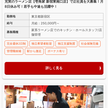
充実のラーメン店【壱角家 新宿東南口店】で正社員を大募集！月
8日休み可！若手も中途も活躍中！
東京都新宿区
勤務地
月給：250,000円～
給与
家系ラーメン店でのキッチン・ホールスタッフ/店
募集職種
舗管理
完全週休2日制
独立希望者歓迎
独立支援制度
社会保険完備
管理職候補
駅から激近
ボーナス有り
詳しく見る