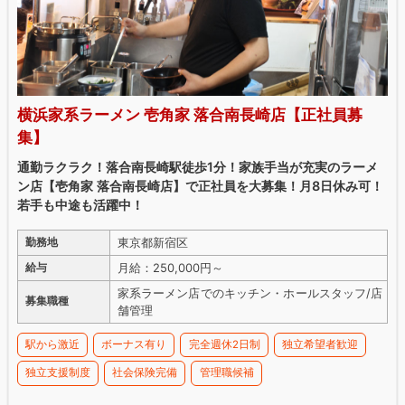
横浜家系ラーメン 壱角家 落合南長崎店【正社員募
集】
通勤ラクラク！落合南長崎駅徒歩1分！家族手当が充実のラーメ
ン店【壱角家 落合南長崎店】で正社員を大募集！月8日休み可！
若手も中途も活躍中！
東京都新宿区
勤務地
月給：250,000円～
給与
家系ラーメン店でのキッチン・ホールスタッフ/店
募集職種
舗管理
駅から激近
ボーナス有り
完全週休2日制
独立希望者歓迎
独立支援制度
社会保険完備
管理職候補