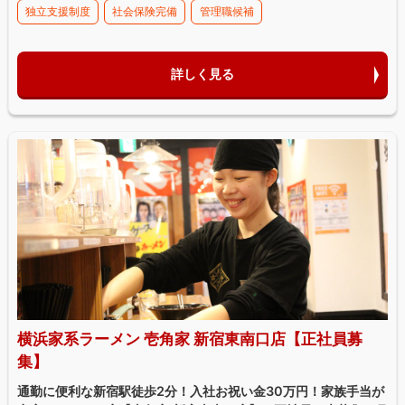
独立支援制度
社会保険完備
管理職候補
詳しく見る
横浜家系ラーメン 壱角家 新宿東南口店【正社員募
集】
通勤に便利な新宿駅徒歩2分！入社お祝い金30万円！家族手当が