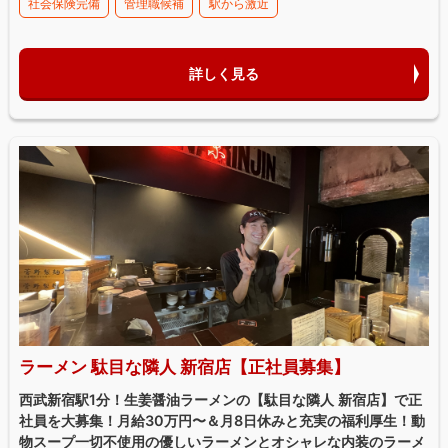
社会保険完備
管理職候補
駅から激近
詳しく見る
ラーメン 駄目な隣人 新宿店【正社員募集】
西武新宿駅1分！生姜醤油ラーメンの【駄目な隣人 新宿店】で正
社員を大募集！月給30万円〜＆月8日休みと充実の福利厚生！動
物スープ一切不使用の優しいラーメンとオシャレな内装のラーメ