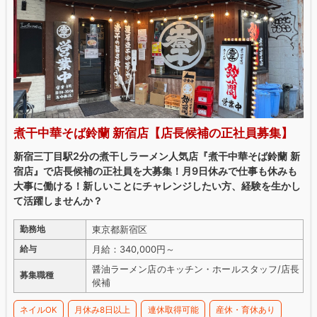
煮干中華そば鈴蘭 新宿店【店長候補の正社員募集】
新宿三丁目駅2分の煮干しラーメン人気店『煮干中華そば鈴蘭 新
宿店』で店長候補の正社員を大募集！月9日休みで仕事も休みも
大事に働ける！新しいことにチャレンジしたい方、経験を生かし
て活躍しませんか？
東京都新宿区
勤務地
月給：340,000円～
給与
醤油ラーメン店のキッチン・ホールスタッフ/店長
募集職種
候補
ネイルOK
月休み8日以上
連休取得可能
産休・育休あり