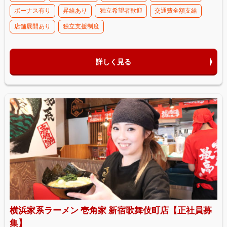
ボーナス有り
昇給あり
独立希望者歓迎
交通費全額支給
店舗展開あり
独立支援制度
詳しく見る
横浜家系ラーメン 壱角家 新宿歌舞伎町店【正社員募
集】