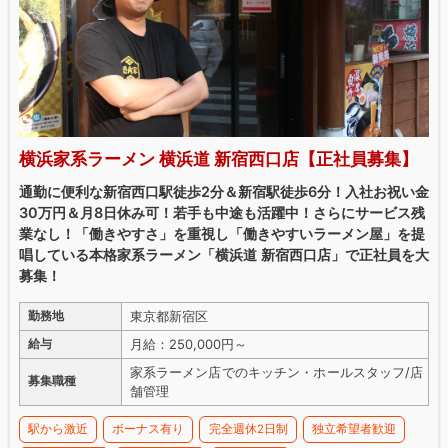
横浜家系ラーメン 横浜道 新宿西口店【正社員募集】
通勤に便利な新宿西口駅徒歩2分＆新宿駅徒歩6分！入社お祝い金
30万円＆月8日休み可！若手も中途も活躍中！さらにサービス残
業なし！「働きやすさ」を重視し「働きやすいラーメン屋」を提
唱している本格家系ラーメン「横浜道 新宿西口店」で正社員を大
募集！
東京都新宿区
勤務地
月給：250,000円～
給与
家系ラーメン店でのキッチン・ホールスタッフ/店
募集職種
舗管理
駅から激近
ボーナス有り
完全週休2日制
独立希望者歓迎