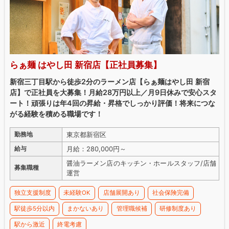
らぁ麺 はやし田 新宿店【正社員募集】
新宿三丁目駅から徒歩2分のラーメン店【らぁ麺はやし田 新宿
店】で正社員を大募集！月給28万円以上／月9日休みで安心スタ
ート！頑張りは年4回の昇給・昇格でしっかり評価！将来につな
がる経験を積める職場です！
東京都新宿区
勤務地
月給：280,000円～
給与
醤油ラーメン店のキッチン・ホールスタッフ/店舗
募集職種
運営
独立支援制度
未経験OK
店舗展開あり
社会保険完備
駅徒歩5分以内
まかないあり
管理職候補
研修制度あり
駅から激近
終電考慮