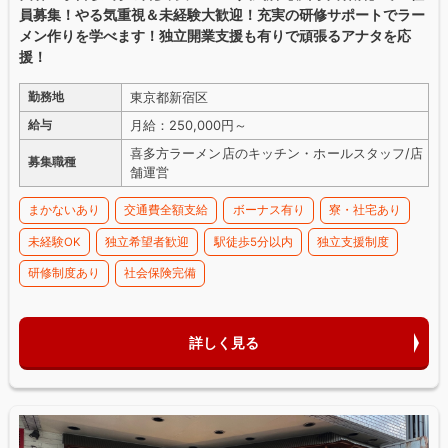
員募集！やる気重視＆未経験大歓迎！充実の研修サポートでラー
メン作りを学べます！独立開業支援も有りで頑張るアナタを応
援！
東京都新宿区
勤務地
月給：250,000円～
給与
喜多方ラーメン店のキッチン・ホールスタッフ/店
募集職種
舗運営
まかないあり
交通費全額支給
ボーナス有り
寮・社宅あり
未経験OK
独立希望者歓迎
駅徒歩5分以内
独立支援制度
研修制度あり
社会保険完備
詳しく見る