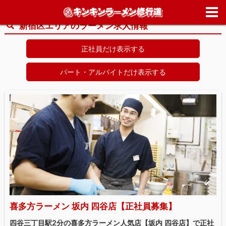
ホーム
>
求人情報
>
東京都
>
新宿区
新宿区エリアのラーメン求人情報
正社員だけ表示する
パート・アルバイトだけ表示する
喜多方ラーメン 坂内 四谷店【正社員募集】
四谷三丁目駅2分の喜多方ラーメン人気店【坂内 四谷店】で正社