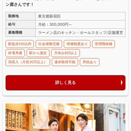
ン屋さんです！
東京都新宿区
勤務地
月給：300,000円～
給与
ラーメン店のキッチン・ホールスタッフ/店舗運営
募集職種
駅徒歩5分以内
社会保険完備
研修制度あり
管理職候補
終電考慮
駅から激近
月休み8日以上
高収入（月収30万以上）
連休取得可能
昇給あり
詳しく見る