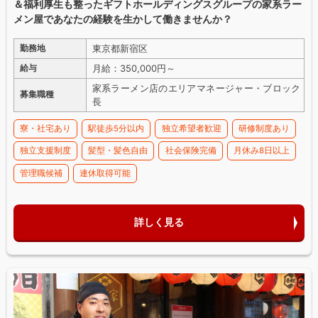
＆福利厚生も整ったギフトホールディングスグループの家系ラー
メン屋であなたの経験を生かして働きませんか？
東京都新宿区
勤務地
月給：350,000円～
給与
家系ラーメン店のエリアマネージャー・ブロック
募集職種
長
寮・社宅あり
駅徒歩5分以内
独立希望者歓迎
研修制度あり
独立支援制度
髪型・髪色自由
社会保険完備
月休み8日以上
管理職候補
連休取得可能
詳しく見る