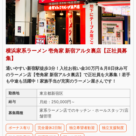
横浜家系ラーメン 壱角家 新宿アルタ裏店【正社員募
集】
通いやすい新宿駅徒歩3分！入社お祝い金30万円＆月8日休み可
のラーメン店【壱角家 新宿アルタ裏店】で正社員を大募集！若手
も中途も活躍中！家族手当が充実のラーメン屋さんです！
東京都新宿区
勤務地
月給：250,000円～
給与
家系ラーメン店でのキッチン・ホールスタッフ/店
募集職種
舗管理
ボーナス有り
完全週休2日制
独立希望者歓迎
独立支援制度