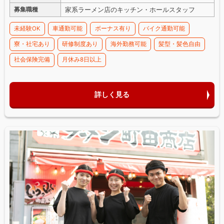
家系ラーメン店のキッチン・ホールスタッフ
募集職種
未経験OK
車通勤可能
ボーナス有り
バイク通勤可能
寮・社宅あり
研修制度あり
海外勤務可能
髪型・髪色自由
社会保険完備
月休み8日以上
詳しく見る