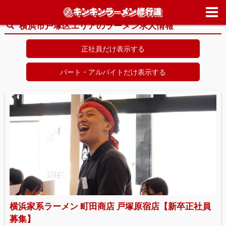
ホーム
>
求人情報
>
神奈川県
>
横浜市戸塚区
横浜市戸塚区エリアのラーメン求人情報
正社員だけ表示する
パート・アルバイトだけ表示する
横浜家系ラーメン 町田商店 戸塚原宿店【新卒正社員
募集】