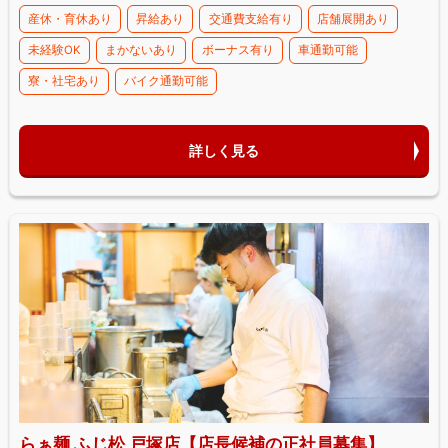
産休・育休あり
昇給あり
交通費支給有り
店舗展開あり
未経験OK
まかないあり
ボーナス有り
車通勤可能
寮・社宅あり
バイク通勤可能
詳しく見る
らぁ麺 ふじ松 戸塚店【店長候補の正社員募集】