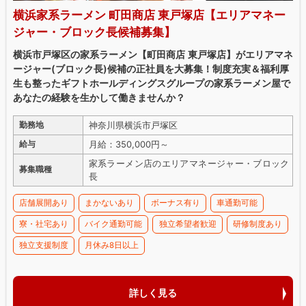
横浜家系ラーメン 町田商店 東戸塚店【エリアマネー
ジャー・ブロック長候補募集】
横浜市戸塚区の家系ラーメン【町田商店 東戸塚店】がエリアマネ
ージャー(ブロック長)候補の正社員を大募集！制度充実＆福利厚
生も整ったギフトホールディングスグループの家系ラーメン屋で
あなたの経験を生かして働きませんか？
神奈川県横浜市戸塚区
勤務地
月給：350,000円～
給与
家系ラーメン店のエリアマネージャー・ブロック
募集職種
長
店舗展開あり
まかないあり
ボーナス有り
車通勤可能
寮・社宅あり
バイク通勤可能
独立希望者歓迎
研修制度あり
独立支援制度
月休み8日以上
詳しく見る