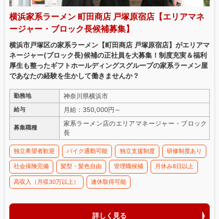
横浜家系ラーメン 町田商店 戸塚原宿店【エリアマネ
ージャー・ブロック長候補募集】
横浜市戸塚区の家系ラーメン【町田商店 戸塚原宿店】がエリアマ
ネージャー(ブロック長)候補の正社員を大募集！制度充実＆福利
厚生も整ったギフトホールディングスグループの家系ラーメン屋
であなたの経験を生かして働きませんか？
神奈川県横浜市
勤務地
月給：350,000円～
給与
家系ラーメン店のエリアマネージャー・ブロック
募集職種
長
独立希望者歓迎
バイク通勤可能
独立支援制度
研修制度あり
社会保険完備
髪型・髪色自由
管理職候補
月休み8日以上
高収入（月収30万以上）
連休取得可能
詳しく見る