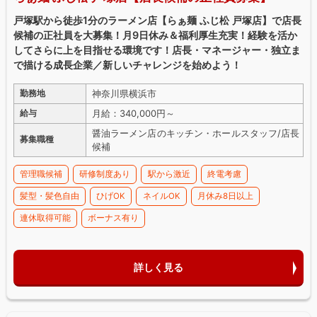
戸塚駅から徒歩1分のラーメン店【らぁ麺 ふじ松 戸塚店】で店長
候補の正社員を大募集！月9日休み＆福利厚生充実！経験を活か
してさらに上を目指せる環境です！店長・マネージャー・独立ま
で描ける成長企業／新しいチャレンジを始めよう！
神奈川県横浜市
勤務地
月給：340,000円～
給与
醤油ラーメン店のキッチン・ホールスタッフ/店長
募集職種
候補
管理職候補
研修制度あり
駅から激近
終電考慮
髪型・髪色自由
ひげOK
ネイルOK
月休み8日以上
連休取得可能
ボーナス有り
詳しく見る