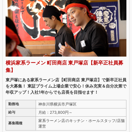
横浜家系ラーメン 町田商店 東戸塚店【新卒正社員募
集】
東戸塚にある家系ラーメン店【町田商店 東戸塚店】で新卒正社員
を大募集！ 東証プライム上場企業で安心！休み充実＆自分次第で
年収アップ！入社1年からでも店長を目指せます！
神奈川県横浜市戸塚区
勤務地
月給：273,800円～
給与
家系ラーメン店のキッチン・ホールスタッフ/店舗
募集職種
運営