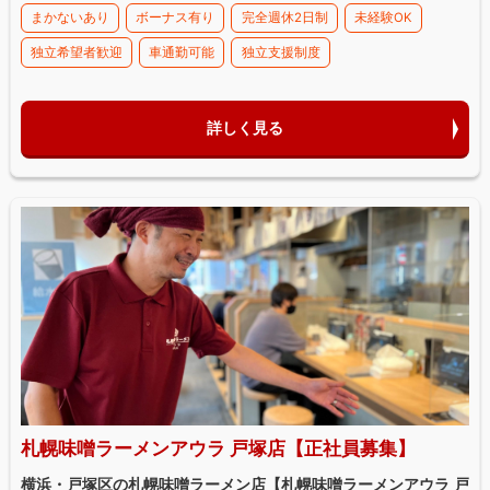
まかないあり
ボーナス有り
完全週休2日制
未経験OK
独立希望者歓迎
車通勤可能
独立支援制度
詳しく見る
札幌味噌ラーメンアウラ 戸塚店【正社員募集】
横浜・戸塚区の札幌味噌ラーメン店【札幌味噌ラーメンアウラ 戸