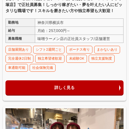
塚店】で正社員募集！しっかり稼ぎたい・夢を叶えたい人にピッ
タリな職場です！スキルを磨きたい方や独立希望も大歓迎！
神奈川県横浜市
勤務地
月給：257,000円～
給与
味噌ラーメン店の正社員スタッフ/店舗運営
募集職種
店舗展開あり
シフト2週間ごと
ボーナス有り
まかないあり
完全週休2日制
独立希望者歓迎
未経験OK
独立支援制度
車通勤可能
社会保険完備
詳しく見る