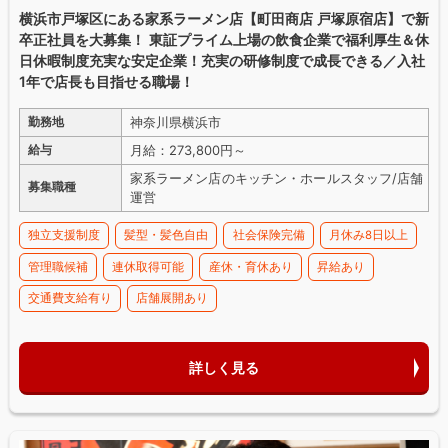
横浜市戸塚区にある家系ラーメン店【町田商店 戸塚原宿店】で新
卒正社員を大募集！ 東証プライム上場の飲食企業で福利厚生＆休
日休暇制度充実な安定企業！充実の研修制度で成長できる／入社
1年で店長も目指せる職場！
神奈川県横浜市
勤務地
月給：273,800円～
給与
家系ラーメン店のキッチン・ホールスタッフ/店舗
募集職種
運営
独立支援制度
髪型・髪色自由
社会保険完備
月休み8日以上
管理職候補
連休取得可能
産休・育休あり
昇給あり
交通費支給有り
店舗展開あり
詳しく見る