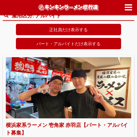
ホーム
>
求人情報
>
アルバイト
雇用区分:
アルバイト
正社員だけ表示する
パート・アルバイトだけ表示する
横浜家系ラーメン 壱角家 赤羽店【パート・アルバイ
ト募集】