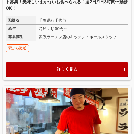
ト募集！美味しいまかないも食べられる！週2日/1日3時間〜勤務
OK！
千葉県八千代市
勤務地
時給：1,150円～
給与
家系ラーメン店のキッチン・ホールスタッフ
募集職種
駅から激近
詳しく見る