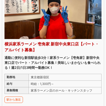
横浜家系ラーメン 壱角家 新宿中央東口店【パート・
アルバイト募集】
通勤に便利な新宿駅徒歩3分！家系ラーメン【壱角家】新宿中央
東口店でパート・アルバイト募集！美味しいまかないも食べられ
る！週2日/1日3時間〜勤務OK！
東京都新宿区
勤務地
時給：1,300円～
給与
家系ラーメン店のホール・キッチンスタッフ
募集職種
駅から激近