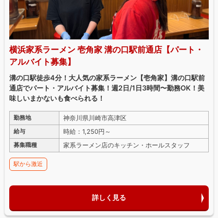
横浜家系ラーメン 壱角家 溝の口駅前通店【パート・
アルバイト募集】
溝の口駅徒歩4分！大人気の家系ラーメン【壱角家】溝の口駅前
通店でパート・アルバイト募集！週2日/1日3時間〜勤務OK！美
味しいまかないも食べられる！
神奈川県川崎市高津区
勤務地
時給：1,250円～
給与
家系ラーメン店のキッチン・ホールスタッフ
募集職種
駅から激近
詳しく見る