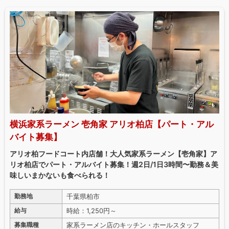
横浜家系ラーメン 壱角家 アリオ柏店【パート・アル
バイト募集】
アリオ柏フードコート内店舗！大人気家系ラーメン【壱角家】ア
リオ柏店でパート・アルバイト募集！週2日/1日3時間〜勤務＆美
味しいまかないも食べられる！
千葉県柏市
勤務地
時給：1,250円～
給与
家系ラーメン店のキッチン・ホールスタッフ
募集職種