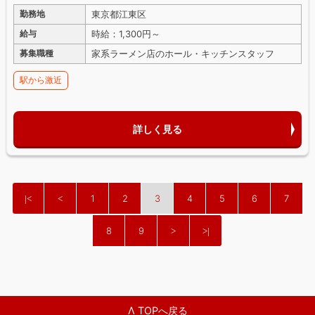
東京都江東区
勤務地
時給：1,300円～
給与
家系ラーメン店のホール・キッチンスタッフ
募集職種
駅から激近
詳しく見る
1
2
3
4
5
6
7
8
9
Λ TOPへ戻る