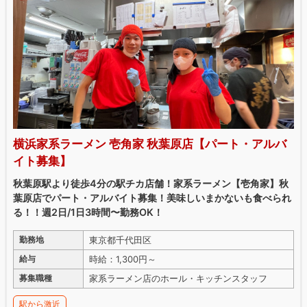
横浜家系ラーメン 壱角家 秋葉原店【パート・アルバ
イト募集】
秋葉原駅より徒歩4分の駅チカ店舗！家系ラーメン【壱角家】秋
葉原店でパート・アルバイト募集！美味しいまかないも食べられ
る！！週2日/1日3時間〜勤務OK！
東京都千代田区
勤務地
時給：1,300円～
給与
家系ラーメン店のホール・キッチンスタッフ
募集職種
駅から激近