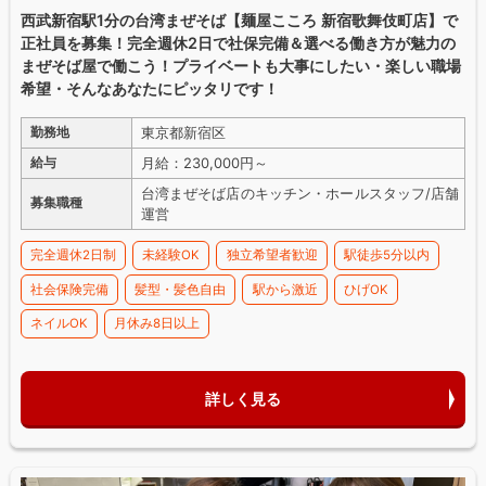
西武新宿駅1分の台湾まぜそば【麺屋こころ 新宿歌舞伎町店】で
正社員を募集！完全週休2日で社保完備＆選べる働き方が魅力の
まぜそば屋で働こう！プライベートも大事にしたい・楽しい職場
希望・そんなあなたにピッタリです！
東京都新宿区
勤務地
月給：230,000円～
給与
台湾まぜそば店のキッチン・ホールスタッフ/店舗
募集職種
運営
完全週休2日制
未経験OK
独立希望者歓迎
駅徒歩5分以内
社会保険完備
髪型・髪色自由
駅から激近
ひげOK
ネイルOK
月休み8日以上
詳しく見る