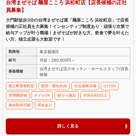
台湾まぜそば 麺屋こころ 浜松町店【店長候補の正社
員募集】
大門駅徒歩3分の台湾まぜそば屋「麺屋こころ 浜松町店」で店長
候補の正社員を大募集！インセンティブ制度あり・頑張り次第で
給与アップが叶う職場！まぜそばが好きな方、飲食で夢を叶えた
い方、独立志望も大歓迎です！
東京都港区
勤務地
月給：280,000円～
給与
台湾まぜそば店のキッチン・ホールスタッフ/店長
募集職種
候補
独立希望者歓迎
髪型・髪色自由
社会保険完備
ひげOK
管理職候補
ネイルOK
駅から激近
月休み8日以上
連休取得可能
昇給あり
詳しく見る