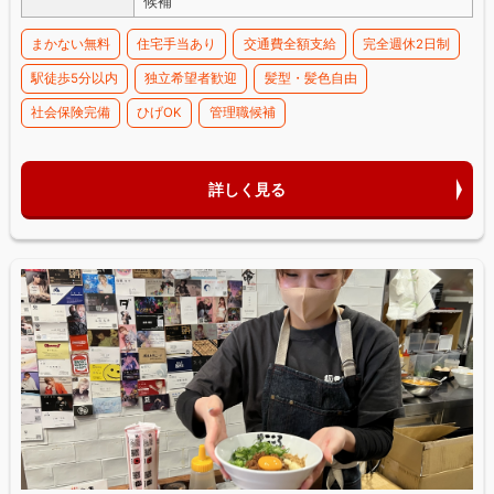
候補
まかない無料
住宅手当あり
交通費全額支給
完全週休2日制
駅徒歩5分以内
独立希望者歓迎
髪型・髪色自由
社会保険完備
ひげOK
管理職候補
詳しく見る