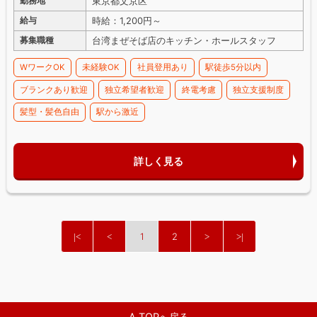
東京都文京区
勤務地
時給：1,200円～
給与
台湾まぜそば店のキッチン・ホールスタッフ
募集職種
WワークOK
未経験OK
社員登用あり
駅徒歩5分以内
ブランクあり歓迎
独立希望者歓迎
終電考慮
独立支援制度
髪型・髪色自由
駅から激近
詳しく見る
1
2
Λ TOPへ戻る