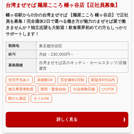
台湾まぜそば 麺屋こころ 幡ヶ谷店【正社員募集】
幡ヶ谷駅から0分の台湾まぜそば 【麺屋こころ 幡ヶ谷店】で正社
員を募集！完全週休2日で選べる働き方が魅力のまぜそば屋で働
きませんか？独立志望も大歓迎！飲食業界初めての方もしっかり
サポートします！
東京都渋谷区
勤務地
月給：230,000円～
給与
台湾まぜそば店のキッチン・ホールスタッフ/店舗
募集職種
運営
住宅手当あり
未経験OK
完全週休2日制
駅徒歩5分以内
独立希望者歓迎
髪型・髪色自由
社会保険完備
ひげOK
駅から激近
ネイルOK
詳しく見る