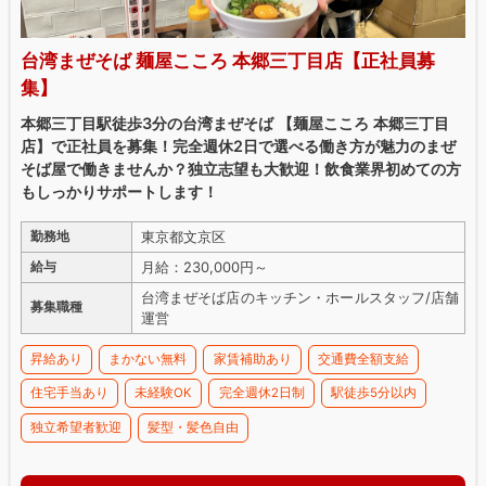
台湾まぜそば 麺屋こころ 本郷三丁目店【正社員募
集】
本郷三丁目駅徒歩3分の台湾まぜそば 【麺屋こころ 本郷三丁目
店】で正社員を募集！完全週休2日で選べる働き方が魅力のまぜ
そば屋で働きませんか？独立志望も大歓迎！飲食業界初めての方
もしっかりサポートします！
東京都文京区
勤務地
月給：230,000円～
給与
台湾まぜそば店のキッチン・ホールスタッフ/店舗
募集職種
運営
昇給あり
まかない無料
家賃補助あり
交通費全額支給
住宅手当あり
未経験OK
完全週休2日制
駅徒歩5分以内
独立希望者歓迎
髪型・髪色自由