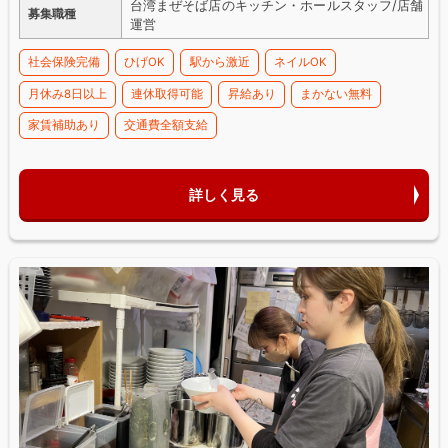
台湾まぜそば店のキッチン・ホールスタッフ/店舗
募集職種
運営
社会保険完備
ひげOK
駅から激近
ネイルOK
月休み8日以上
連休取得可能
昇給あり
まかない無料
家賃補助あり
交通費全額支給
詳しく見る