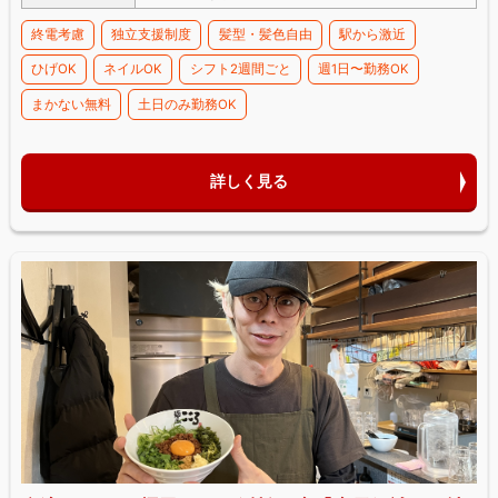
終電考慮
独立支援制度
髪型・髪色自由
駅から激近
ひげOK
ネイルOK
シフト2週間ごと
週1日〜勤務OK
まかない無料
土日のみ勤務OK
詳しく見る