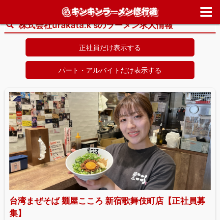
ホーム
>
求人情報
>
株式会社urakata.k's
株式会社urakata.k'sのラーメン求人情報
正社員だけ表示する
パート・アルバイトだけ表示する
台湾まぜそば 麺屋こころ 新宿歌舞伎町店【正社員募
集】