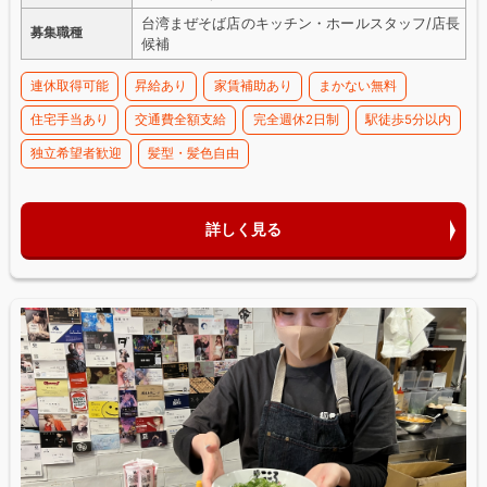
台湾まぜそば店のキッチン・ホールスタッフ/店長
募集職種
候補
連休取得可能
昇給あり
家賃補助あり
まかない無料
住宅手当あり
交通費全額支給
完全週休2日制
駅徒歩5分以内
独立希望者歓迎
髪型・髪色自由
詳しく見る