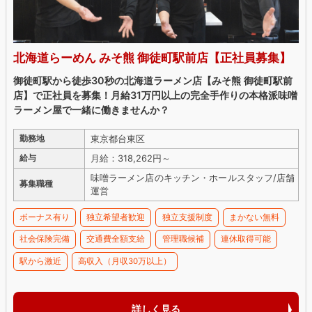
北海道らーめん みそ熊 御徒町駅前店【正社員募集】
御徒町駅から徒歩30秒の北海道ラーメン店【みそ熊 御徒町駅前
店】で正社員を募集！月給31万円以上の完全手作りの本格派味噌
ラーメン屋で一緒に働きませんか？
東京都台東区
勤務地
月給：318,262円～
給与
味噌ラーメン店のキッチン・ホールスタッフ/店舗
募集職種
運営
ボーナス有り
独立希望者歓迎
独立支援制度
まかない無料
社会保険完備
交通費全額支給
管理職候補
連休取得可能
駅から激近
高収入（月収30万以上）
詳しく見る