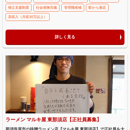
独立支援制度
社会保険完備
管理職候補
駅から激近
高収入（月収30万以上）
詳しく見る
ラーメン マルキ屋 東那須店【正社員募集】
那須塩原市の味噌ラーメン店【マルキ屋 東那須店】で正社員を大