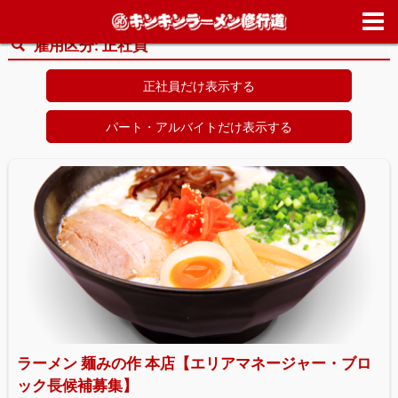
ホーム
>
求人情報
>
正社員
雇用区分:
正社員
正社員だけ表示する
パート・アルバイトだけ表示する
ラーメン 麺みの作 本店【エリアマネージャー・ブロ
ック長候補募集】