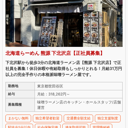
北海道らーめん 熊源 下北沢店【正社員募集】
下北沢駅から徒歩3分の北海道ラーメン店【熊源 下北沢店】で正
社員を募集！休日休暇や有給取得もしっかりとれる！月給31万円
以上の完全手作りの本格派味噌ラーメン屋です。
東京都世田谷区
勤務地
月給：318,262円～
給与
味噌ラーメン店のキッチン・ホールスタッフ/店舗
募集職種
運営
まかない無料
独立希望者歓迎
交通費全額支給
独立支援制度
駅徒歩5分以内
社会保険完備
連休取得可能
管理職候補