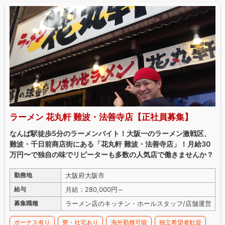
ラーメン 花丸軒 難波・法善寺店【正社員募集】
なんば駅徒歩5分のラーメンバイト！大阪一のラーメン激戦区、
難波・千日前商店街にある「花丸軒 難波・法善寺店」！月給30
万円〜で独自の味でリピーターも多数の人気店で働きませんか？
大阪府大阪市
勤務地
月給：280,000円～
給与
ラーメン店のキッチン・ホールスタッフ/店舗運営
募集職種
ボーナス有り
寮・社宅あり
海外勤務可能
独立希望者歓迎