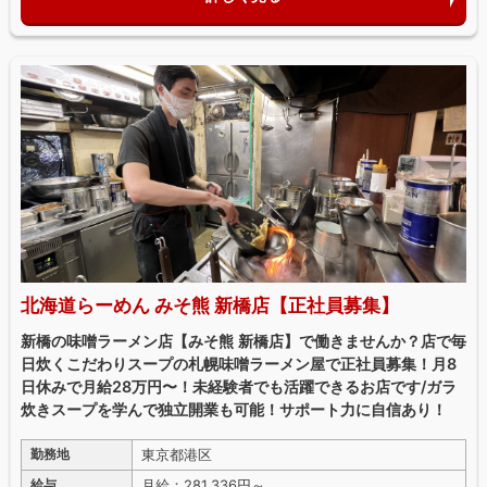
北海道らーめん みそ熊 新橋店【正社員募集】
新橋の味噌ラーメン店【みそ熊 新橋店】で働きませんか？店で毎
日炊くこだわりスープの札幌味噌ラーメン屋で正社員募集！月8
日休みで月給28万円〜！未経験者でも活躍できるお店です/ガラ
炊きスープを学んで独立開業も可能！サポート力に自信あり！
東京都港区
勤務地
月給：281,336円～
給与