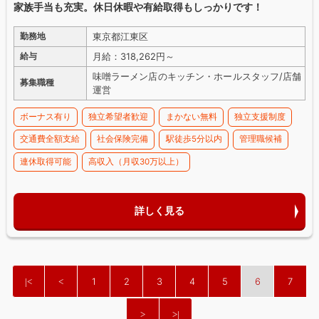
家族手当も充実。休日休暇や有給取得もしっかりです！
東京都江東区
勤務地
月給：318,262円～
給与
味噌ラーメン店のキッチン・ホールスタッフ/店舗
募集職種
運営
ボーナス有り
独立希望者歓迎
まかない無料
独立支援制度
交通費全額支給
社会保険完備
駅徒歩5分以内
管理職候補
連休取得可能
高収入（月収30万以上）
詳しく見る
1
2
3
4
5
6
7