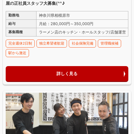
屋の正社員スタッフ大募集(^^♪
神奈川県相模原市
勤務地
月給：280,000円～350,000円
給与
ラーメン店のキッチン・ホールスタッフ/店舗運営
募集職種
完全週休2日制
独立希望者歓迎
社会保険完備
管理職候補
駅から激近
詳しく見る