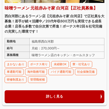
味噌ラーメン 元祖赤みそ家 白河店【正社員募集】
西白河郡にあるラーメン店【元祖赤みそ家 白河店】で正社員を大
募集！若手が続々活躍中／20代年収600万円も実現できる成長
企業！店長も多数で自分次第で昇進！ボーナス年2回＆社宅完備
の充実した環境です！
福島県西白河郡
勤務地
月給：270,000円～
給与
味噌ラーメン店のキッチン・ホールスタッフ
募集職種
まかないあり
ボーナス有り
未経験OK
寮・社宅あり
車通勤可能
海外勤務可能
バイク通勤可能
社会保険完備
研修制度あり
管理職候補
詳しく見る