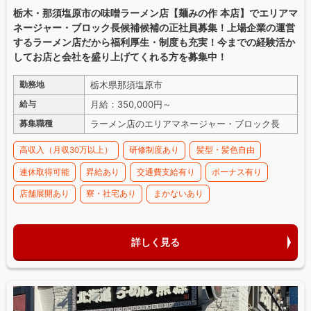
栃木・那須塩原市の味噌ラーメン店【麺みの作 本店】でエリアマ
ネージャー・ブロック長候補候補の正社員募集！上場企業の運営
するラーメン店だから福利厚生・制度も充実！今までの経験活か
してお店と会社を盛り上げてくれる方を募集中！
栃木県那須塩原市
勤務地
月給：350,000円～
給与
ラーメン店のエリアマネージャー・ブロック長
募集職種
高収入（月収30万以上）
研修制度あり
髪型・髪色自由
連休取得可能
昇給あり
交通費支給有り
ボーナス有り
店舗展開あり
寮・社宅あり
まかないあり
詳しく見る