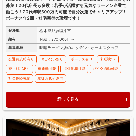
募集！20代店長も多数！若手が活躍する元気なラーメン企業で
働こう！20代年収600万円可能で自分次第でキャリアアップ！
ボーナス年2回・社宅完備の環境です！
栃木県那須塩原市
勤務地
月給：270,000円～
給与
味噌ラーメン店のキッチン・ホールスタッフ
募集職種
交通費支給有り
まかないあり
ボーナス有り
未経験OK
寮・社宅あり
車通勤可能
海外勤務可能
バイク通勤可能
社会保険完備
駅徒歩10分以内
詳しく見る