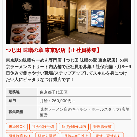
つじ田 味噌の章 東京駅店【正社員募集】
東京駅の味噌らーめん専門店【つじ田 味噌の章 東京駅店】の東
京ラーメンストリート内店舗で正社員を募集！社保完備・月8〜9
日休みで働きやすい職場/ステップアップしてスキルを身につけ
たい人にピッタリなつけ麺店です！
東京都千代田区
勤務地
月給：260,900円～
給与
味噌ラーメン店のキッチン・ホールスタッフ/店舗
募集職種
運営
未経験OK
社会保険完備
駅徒歩5分以内
管理職候補
研修制度あり
駅から激近
月休み8日以上
産休・育休あり