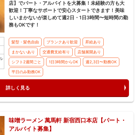
店】でパート・アルバイトを大募集！未経験の方も大
歓迎！丁寧なサポートで安心スタートできます！美味
しいまかないが楽しめて週2日・1日3時間〜短時間の勤
務もOKです！
髪型・髪色自由
ブランクあり歓迎
昇給あり
まかないあり
交通費支給有り
店舗展開あり
ル
シフト2週間ごと
1日3時間からOK
週2,3日〜勤務OK
平日のみ勤務OK
詳しく見る
味噌ラーメン 萬馬軒 新宿西口本店【パート・
アルバイト募集】