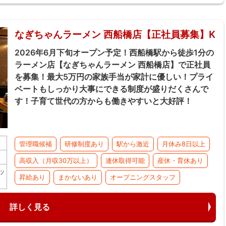
なぎちゃんラーメン 西船橋店【正社員募集】K
2026年6月下旬オープン予定！西船橋駅から徒歩1分の
ラーメン店【なぎちゃんラーメン 西船橋店】で正社員
を募集！最大5万円の家族手当が家計に優しい！プライ
ベートもしっかり大事にできる制度が盛りだくさんで
す！子育て世代の方からも働きやすいと大好評！
管理職候補
研修制度あり
駅から激近
月休み8日以上
高収入（月収30万以上）
連休取得可能
産休・育休あり
ッ
昇給あり
まかないあり
オープニングスタッフ
詳しく見る