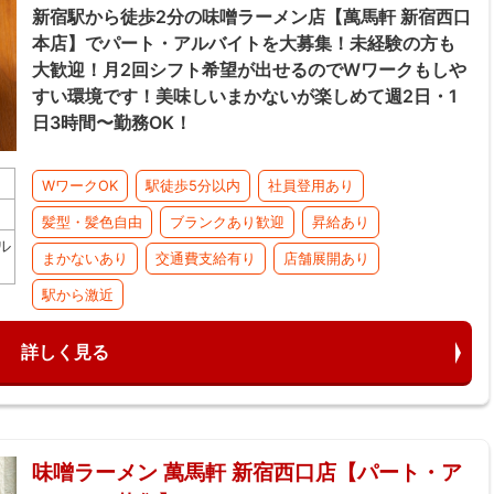
新宿駅から徒歩2分の味噌ラーメン店【萬馬軒 新宿西口
本店】でパート・アルバイトを大募集！未経験の方も
大歓迎！月2回シフト希望が出せるのでWワークもしや
すい環境です！美味しいまかないが楽しめて週2日・1
日3時間〜勤務OK！
WワークOK
駅徒歩5分以内
社員登用あり
髪型・髪色自由
ブランクあり歓迎
昇給あり
ル
まかないあり
交通費支給有り
店舗展開あり
駅から激近
詳しく見る
味噌ラーメン 萬馬軒 新宿西口店【パート・ア