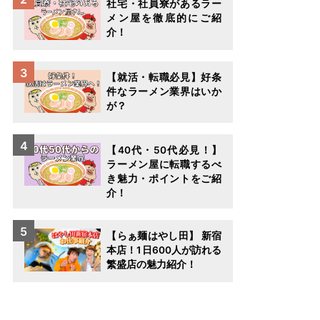
社宅・社員寮があるラー
メン屋を徹底的にご紹
介！
【就活・転職必見】好条
件なラーメン業界はいか
が？
【40代・50代必見！】
ラーメン屋に転職するべ
き魅力・ポイントをご紹
介！
【らぁ麺はやし田】 新宿
本店！1日600人が訪れる
繁盛店の魅力紹介！