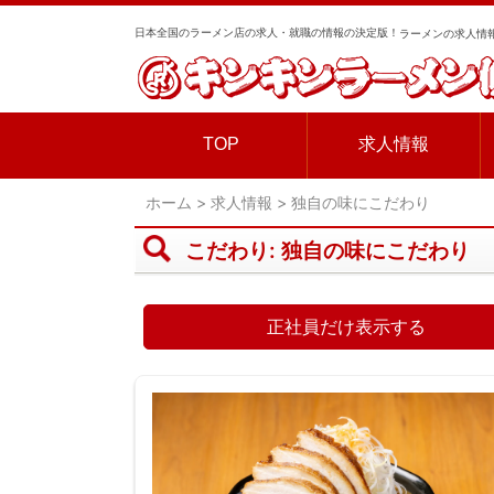
日本全国のラーメン店の求人・就職の情報の決定版！
ラーメンの求人情報
TOP
求人情報
ホーム
>
求人情報
>
独自の味にこだわり
こだわり:
独自の味にこだわり
正社員だけ表示する