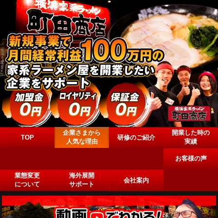
企業さまから
開業した時の
TOP
研修のご紹介
人気な理由
実績
お客様の声
業態変更
海外展開
会社案内
について
サポート