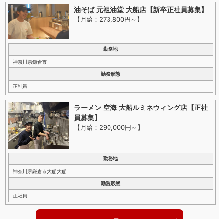
油そば 元祖油堂 大船店【新卒正社員募集】
【月給：273,800円～
】
勤務地
神奈川県鎌倉市
勤務形態
正社員
ラーメン 空海 大船ルミネウィング店【正社
員募集】
【月給：290,000円～
】
勤務地
神奈川県鎌倉市大船大船
勤務形態
正社員