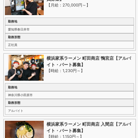
【月給：270,000円～
】
勤務地
愛知県春日井市
勤務形態
正社員
横浜家系ラーメン 町田商店 鴨宮店【アルバ
イト・パート募集】
【時給：1,230円～
】
勤務地
神奈川県小田原市
勤務形態
アルバイト
横浜家系ラーメン 町田商店 入間店【アルバ
イト・パート募集】
【時給：1,150円～
】