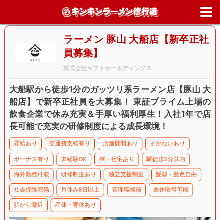
ホーム
>
求人情報
>
神奈川県
>
鎌倉市
>
ラーメン 豚山 大船店【新卒
社員募集】
ラーメン 豚山 大船店【新卒正社
員募集】
株式会社ギフトホールディングス
大船駅から徒歩1分のガッツリ系ラーメン店【豚山 大
船店】で新卒正社員を大募集！ 東証プライム上場の
飲食企業で休み充実＆手厚い福利厚生！入社1年で店
長可能で充実の研修制度による成長環境！
昇給あり
交通費支給有り
店舗展開あり
まかないあり
ボーナス有り
未経験OK
寮・社宅あり
駅徒歩5分以内
海外勤務可能
研修制度あり
独立支援制度
髪型・髪色自由
社会保険完備
月休み8日以上
管理職候補
連休取得可能
駅から激近
産休・育休あり