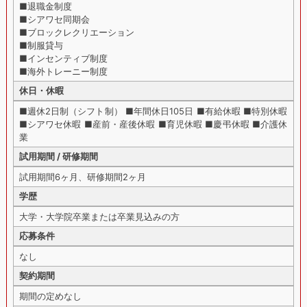
■退職金制度
■シアワセ同期会
■ブロックレクリエーション
■制服貸与
■インセンティブ制度
■海外トレーニー制度
休日・休暇
■週休2日制（シフト制） ■年間休日105日 ■有給休暇 ■特別休暇
■シアワセ休暇 ■産前・産後休暇 ■育児休暇 ■慶弔休暇 ■介護休
業
試用期間 / 研修期間
試用期間6ヶ月、研修期間2ヶ月
学歴
大学・大学院卒業または卒業見込みの方
応募条件
なし
契約期間
期間の定めなし