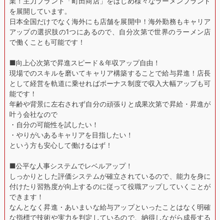
業！主力ブランド「町田商店」をはじめ様々なラーメンブランド
を展開しています。
日本全国だけでなく海外にも店舗を展開中！海外勤務もキャリア
アップの選択肢の1つにあるので、自分次第で世界のラーメン店
で働くことも可能です！
■向上心次第で昇進スピード＆年収アップ自由！
現場でのスキルを磨いてキャリア構築することで給与昇進！店長
として経営を軌道に乗せればボーナス制度で収入大幅アップも可
能です！
年齢や背景に左右されず自分の頑張りと成果次第で昇給・昇進が
叶う会社なので
・自分の可能性を試したい！
・やりがいあるキャリアを目指したい！
という方も安心して働けるはず！
■公平な人事システムでレベルアップ！
しっかりとした評価システムが確立されているので、能力を身に
付けたり習熟度が向上するのに従って役職アップしていくことが
できます！
なんとなく昇進・あいまいな給与アップといったことはなく明確
な指標で技術や実力を判定しているので、納得しながら成長する