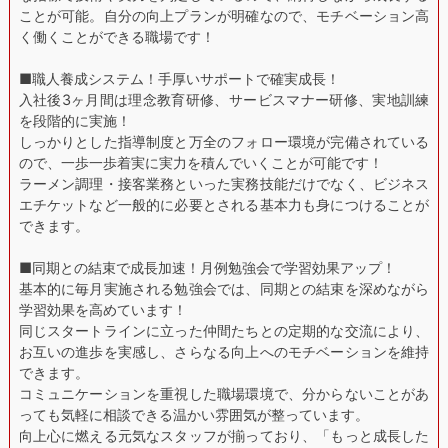
ことが可能。自分の向上プランが明確なので、モチベーション高
く働くことができる職場です！
■職人養成システム！手厚いサポートで確実成長！
入社後3ヶ月間は理念教育研修、サービスマナー研修、実地訓練
を段階的に実施！
しっかりとした指導制度と万全のフォロー環境が完備されている
ので、一歩一歩着実に実力を積んでいくことが可能です！
ラーメン調理・接客業務といった実務技能だけでなく、ビジネス
エチケットなど一般的に必要とされる基本力も身につけることが
できます。
■同期との結束で成長加速！月例勉強会で学習効果アップ！
基本的に毎月実施される勉強会では、同期との結束を深めながら
学習効果を高めています！
同じスタートラインに立った仲間たちとの定期的な交流により、
お互いの進歩を実感し、さらなる向上へのモチベーションを維持
できます。
コミュニケーションを重視した職場環境で、分からないことがあ
っても気軽に相談できる温かい雰囲気が整っています。
向上心に燃える元気なスタッフが揃っており、「もっと成長した