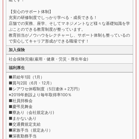
【安心のサポート体制】
充実の研修制度でしっかり学べる・成長できる！
店舗での実務、座学、そしてマネジメントなど様々な基礎知識を学
ぶことのできる教育制度が整っています。
教育担当がノウハウをレクチャーし、サポート体制も整っているの
で安心してキャリア形成ができる職場です！
加入保険
社会保険完備(雇用・健康・労災・厚生年金)
福利厚生
■昇給年1回（1月）
■賞与2回（6月・12月）
■シアワセ休暇制度（5日連休＋2万円）
※2019年創設より毎年取得率100％
■社員持株会
■慶弔見舞金
■寮あり（会社規定あり)
■まかないあり
■交通費規定支給
■家族手当（規定あり）
■深夜勤務手当