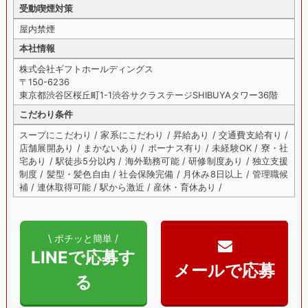
受動喫煙対策
屋内禁煙
本社情報
株式会社ギフトホールディングス
〒150-6236
東京都渋谷区桜丘町1-1渋谷サクラステージSHIBUYAタワー36階
こだわり条件
スープにこだわり / 家系にこだわり / 昇給あり / 交通費支給有り /
店舗展開あり / まかないあり / ボーナス有り / 未経験OK / 寮・社
宅あり / 駅徒歩5分以内 / 海外勤務可能 / 研修制度あり / 独立支援
制度 / 髪型・髪色自由 / 社会保険完備 / 月休み8日以上 / 管理職候
補 / 連休取得可能 / 駅から激近 / 産休・育休あり /
\ ポチッと簡単 /
LINEで応募す
る