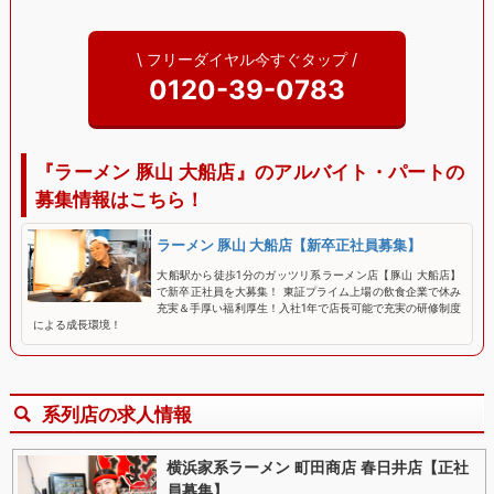
\ フリーダイヤル今すぐタップ /
0120-39-0783
『ラーメン 豚山 大船店』のアルバイト・パートの
募集情報はこちら！
ラーメン 豚山 大船店【新卒正社員募集】
大船駅から徒歩1分のガッツリ系ラーメン店【豚山 大船店】
で新卒正社員を大募集！ 東証プライム上場の飲食企業で休み
充実＆手厚い福利厚生！入社1年で店長可能で充実の研修制度
による成長環境！
系列店の求人情報
横浜家系ラーメン 町田商店 春日井店【正社
員募集】