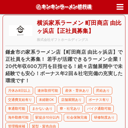
ホーム
>
求人情報
>
神奈川県
>
鎌倉市
>
横浜家系ラーメン 町田商店 
比ヶ浜店【正社員募集】
横浜家系ラーメン 町田商店 由比
ヶ浜店【正社員募集】
株式会社ギフトホールディングス
鎌倉市の家系ラーメン店【町田商店 由比ヶ浜店】で
正社員を大募集！ 若手が活躍できるラーメン企業！
20代年収600万円を目指せる！続々店舗展開中で未
経験でも安心！ボーナス年2回＆社宅完備の充実した
環境です！
月休み8日以上
連休取得可能
産休・育休あり
昇給あり
交通費支給有り
未経験OK
店舗展開あり
ボーナス有り
車通勤可能
まかないあり
寮・社宅あり
バイク通勤可能
海外勤務可能
駅徒歩10分以内
社会保険完備
研修制度あり
管理職候補
髪型・髪色自由