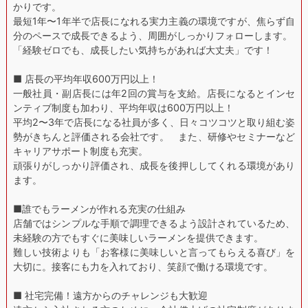
かりです。
最短1年〜1年半で店長になれる実力主義の環境ですが、焦らず自
分のペースで成長できるよう、周囲がしっかりフォローします。
「経験ゼロでも、成長したい気持ちがあれば大丈夫」です！
■ 店長の平均年収600万円以上！
一般社員・副店長には年2回の賞与を支給。店長になるとインセ
ンティブ制度も加わり、平均年収は600万円以上！
平均2〜3年で店長になる社員が多く、日々コツコツと取り組む姿
勢がきちんと評価される会社です。 また、研修やセミナーなど
キャリアサポート制度も充実。
頑張りがしっかり評価され、成長を後押ししてくれる環境があり
ます。
■誰でもラーメンが作れる充実の仕組み
店舗ではシンプルな手順で調理できるよう設計されているため、
未経験の方でもすぐに美味しいラーメンを提供できます。
難しい技術よりも「お客様に美味しいと言ってもらえる喜び」を
大切に。接客にも力を入れており、笑顔で働ける環境です。
■ 社宅完備！遠方からのチャレンジも大歓迎