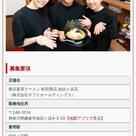
募集要項
店舗名
横浜家系ラーメン 町田商店 由比ヶ浜店
（株式会社ギフトホールディングス）
勤務地住所
〒248-0014
神奈川県鎌倉市由比ヶ浜4-3-25
【地図アプリで見る】
最寄駅
由比ヶ浜駅