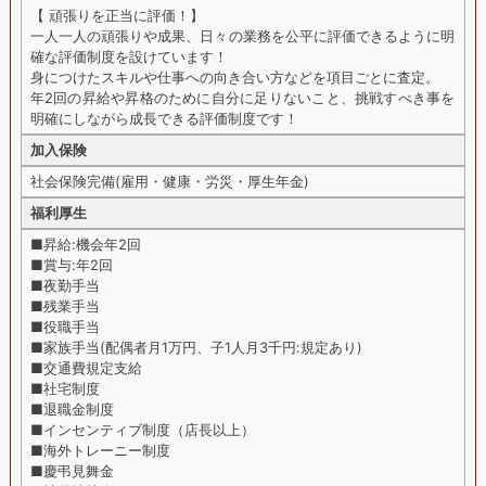
【 頑張りを正当に評価！】
一人一人の頑張りや成果、日々の業務を公平に評価できるように明
確な評価制度を設けています！
身につけたスキルや仕事への向き合い方などを項目ごとに査定。
年2回の昇給や昇格のために自分に足りないこと、挑戦すべき事を
明確にしながら成長できる評価制度です！
加入保険
社会保険完備(雇用・健康・労災・厚生年金)
福利厚生
■昇給:機会年2回
■賞与:年2回
■夜勤手当
■残業手当
■役職手当
■家族手当(配偶者月1万円、子1人月3千円:規定あり)
■交通費規定支給
■社宅制度
■退職金制度
■インセンティブ制度（店長以上）
■海外トレーニー制度
■慶弔見舞金