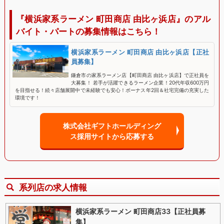
『横浜家系ラーメン 町田商店 由比ヶ浜店』のアル
バイト・パートの募集情報はこちら！
横浜家系ラーメン 町田商店 由比ヶ浜店【正社
員募集】
鎌倉市の家系ラーメン店【町田商店 由比ヶ浜店】で正社員を
大募集！ 若手が活躍できるラーメン企業！20代年収600万円
を目指せる！続々店舗展開中で未経験でも安心！ボーナス年2回＆社宅完備の充実した
環境です！
株式会社ギフトホールディング
ス採用サイトから応募する
系列店の求人情報
横浜家系ラーメン 町田商店33【正社員募
集】