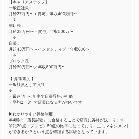
【キャリアステップ】
一般正社員：
月給27万円〜＋賞与／年収400万円〜
↓
副店長：
月給32万円〜＋賞与／年収500万〜
↓
店長：
月給43万円〜＋インセンティブ／年収600〜
↓
ブロック長：
月給60万円〜／年収800万円〜
【 昇進速度 】
一般社員として入社
↓
・最速1年〜1年半で店長昇格が可能！
・平均2、3年で店長になる方が多いです
▶︎わかりやすい昇格制度
年4回の『店長試験』に合格することで店長に昇格が決まります！
筆記20点・プレゼン80点の比率になっており、主にマネジメント
ができるか？という点を確認する試験となっています。