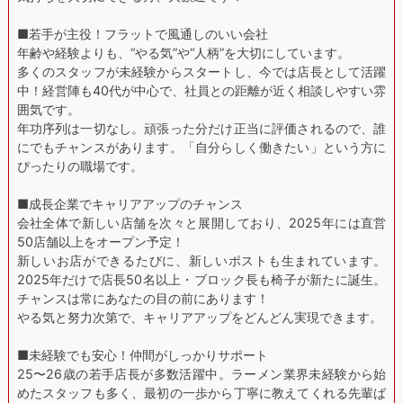
■若手が主役！フラットで風通しのいい会社
年齢や経験よりも、“やる気”や“人柄”を大切にしています。
多くのスタッフが未経験からスタートし、今では店長として活躍
中！経営陣も40代が中心で、社員との距離が近く相談しやすい雰
囲気です。
年功序列は一切なし。頑張った分だけ正当に評価されるので、誰
にでもチャンスがあります。「自分らしく働きたい」という方に
ぴったりの職場です。
■成長企業でキャリアアップのチャンス
会社全体で新しい店舗を次々と展開しており、2025年には直営
50店舗以上をオープン予定！
新しいお店ができるたびに、新しいポストも生まれています。
2025年だけで店長50名以上・ブロック長も椅子が新たに誕生。
チャンスは常にあなたの目の前にあります！
やる気と努力次第で、キャリアアップをどんどん実現できます。
■未経験でも安心！仲間がしっかりサポート
25〜26歳の若手店長が多数活躍中。ラーメン業界未経験から始
めたスタッフも多く、最初の一歩から丁寧に教えてくれる先輩ば