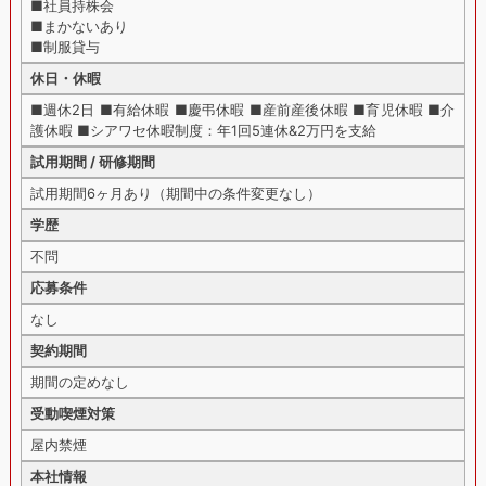
■社員持株会
■まかないあり
■制服貸与
休日・休暇
■週休2日 ■有給休暇 ■慶弔休暇 ■産前産後休暇 ■育児休暇 ■介
護休暇 ■シアワセ休暇制度：年1回5連休&2万円を支給
試用期間 / 研修期間
試用期間6ヶ月あり（期間中の条件変更なし）
学歴
不問
応募条件
なし
契約期間
期間の定めなし
受動喫煙対策
屋内禁煙
本社情報