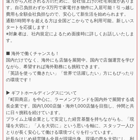
遠方から入社される方のために、会社借上げの社宅制度がありま
す。自己負担わずか3万円で家電付き物件に入居可能！引っ越し
費用も全額会社負担なので、安心して新生活を始められます。
通勤1時間半を超える方は全国どこからでも利用可能。新しいス
タートを応援します！
※対象者は、社内規定によるため面接時に詳しくお話しいたしま
す。
■ 海外で働くチャンスも！
国内だけでなく、海外にも店舗を展開中。国内で店舗運営を学び
ながら、希望すれば海外勤務にも挑戦できます。
「英語を使って働きたい」「世界で活躍したい」方にもぴったり
の環境です！
▶︎ ギフトホールディングスについて
『町田商店』を中心に、ラーメンブランドを国内外で展開する成
長企業です。国内1,000店舗・海外1,000店舗を目指し、仲間と共
に日々挑戦を続けています。
プライム上場企業として安定した経営基盤を持ちながらも、「現
場を大切に」「人を大切に」という思いを軸に、スタッフ一人ひ
とりが長く安心して働ける環境づくりを行っています。
社長をはじめ経営陣も全員が現場出身。現場の声を大切にし、利