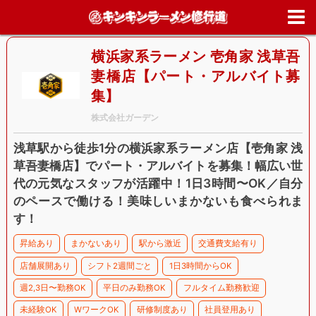
ホーム
>
求人情報
>
東京都
>
台東区
>
横浜家系ラーメン 壱角家 浅草
妻橋店【パート・アルバイト募集】
横浜家系ラーメン 壱角家 浅草吾
妻橋店【パート・アルバイト募
集】
株式会社ガーデン
浅草駅から徒歩1分の横浜家系ラーメン店【壱角家 浅
草吾妻橋店】でパート・アルバイトを募集！幅広い世
代の元気なスタッフが活躍中！1日3時間〜OK／自分
のペースで働ける！美味しいまかないも食べられま
す！
昇給あり
まかないあり
駅から激近
交通費支給有り
店舗展開あり
シフト2週間ごと
1日3時間からOK
週2,3日〜勤務OK
平日のみ勤務OK
フルタイム勤務歓迎
未経験OK
WワークOK
研修制度あり
社員登用あり