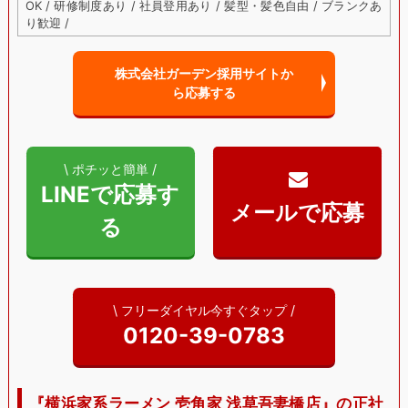
OK / 研修制度あり / 社員登用あり / 髪型・髪色自由 / ブランクあ
り歓迎 /
株式会社ガーデン採用サイトか
ら
応募する
\ ポチッと簡単 /
LINEで応募す
る
\ フリーダイヤル今すぐタップ /
0120-39-0783
『横浜家系ラーメン 壱角家 浅草吾妻橋店』の正社