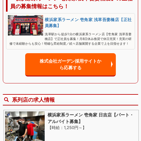
員の募集情報はこちら！
横浜家系ラーメン 壱角家 浅草吾妻橋店【正社
員募集】
浅草駅から徒歩1分の横浜家系ラーメン店【壱角家 浅草吾妻
橋店】で正社員を募集！月8日休み推奨で休日充実！充実の研
修で未経験からも安心！明確な昇給制度／続々店舗展開する企業で上を目指せます！
株式会社ガーデン採用サイトか
ら応募する
系列店の求人情報
横浜家系ラーメン 壱角家 日吉店【パート・
アルバイト募集】
【時給：1,250円～
】