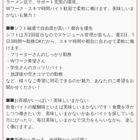
ラーメン店で、サポート充実の環境。
Wワーク・スキマ時間バイト歓迎で柔軟に働けます。美味しいま
かないも魅力！
■■シフト融通で自由度が高い！都合を優先
シフトは月2回提出なのでスケジュール管理が楽ちん。週2日、1
日3時間〜勤務OKだから、スキマ時間や都合に合わせて柔軟に働
けます。
・フリーターさんのしっかり勤務
・Wワーク希望さん
・学生さんのガッツリバイト
・放課後や空きコマでの勤務
など、様々なご希望に対応できるのが魅力。あなたのご希望をお
聞かせください！
■■お得感がいっぱい！美味しいまかない
飲食バイトの醍醐味といえば美味しいまかないです！食費を浮か
しつつ働きたい方、美味しいまかないがあるバイトを探している
方にぴったり。毎日美味しいまかなで活力をもらいながら、楽し
く働けますよ。
■■基礎から学べる。未経験からの活躍！