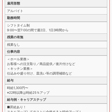
雇用形態
アルバイト
勤務時間
シフトタイム制
9:00〜翌7:00の間で週2日、1日3時間から
残業の有無
残業なし
仕事内容
＜ホール業務＞
お客様への注文取り／商品提供／後片付けなど
＜キッチン業務＞
仕込みや盛り付け、皿洗い等の調理補助など
給与
時給1,300円〜
※22時以降は時給25％アップ
給与例・キャリアステップ
■昇給あり！
スキルアップしてテストに合格すると時給アップ！