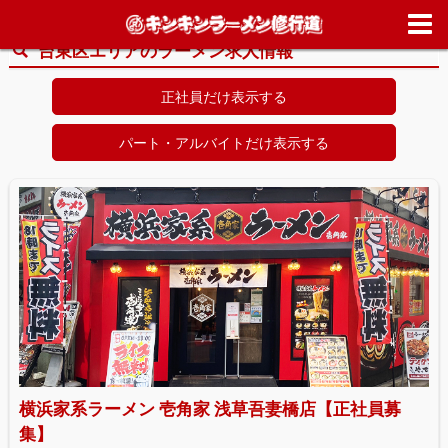
ホーム
>
求人情報
>
東京都
>
台東区
台東区エリアのラーメン求人情報
正社員だけ表示する
パート・アルバイトだけ表示する
横浜家系ラーメン 壱角家 浅草吾妻橋店【正社員募
集】