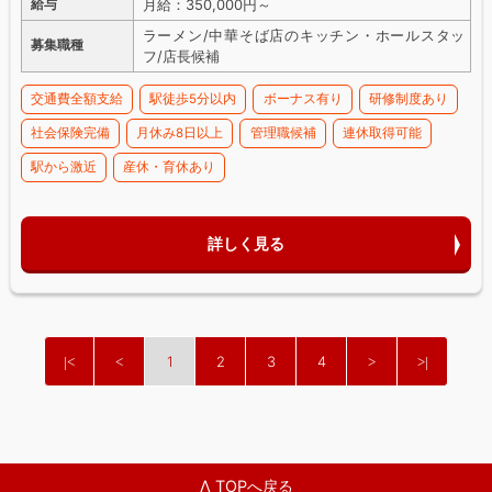
月給：350,000円～
給与
ラーメン/中華そば店のキッチン・ホールスタッ
募集職種
フ/店長候補
交通費全額支給
駅徒歩5分以内
ボーナス有り
研修制度あり
社会保険完備
月休み8日以上
管理職候補
連休取得可能
駅から激近
産休・育休あり
詳しく見る
1
2
3
4
Λ TOPへ戻る