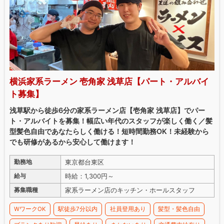
横浜家系ラーメン 壱角家 浅草店【パート・アルバイ
ト募集】
浅草駅から徒歩6分の家系ラーメン店【壱角家 浅草店】でパー
ト・アルバイトを募集！幅広い年代のスタッフが楽しく働く／髪
型髪色自由であなたらしく働ける！短時間勤務OK！未経験から
でも研修があるから安心して働けます！
東京都台東区
勤務地
時給：1,300円～
給与
家系ラーメン店のキッチン・ホールスタッフ
募集職種
WワークOK
駅徒歩7分以内
社員登用あり
髪型・髪色自由