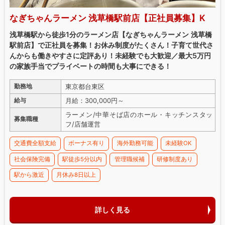
なぎちゃんラーメン 浅草橋駅前店【正社員募集】K
浅草橋駅から徒歩1分のラーメン店【なぎちゃんラーメン 浅草橋
駅前店】で正社員を募集！お休み制度がたくさん！子育て世代さ
んからも働きやすさに定評あり！未経験でも大歓迎／最大5万円
の家族手当でプライベートの時間も大事にできる！
東京都台東区
勤務地
月給：300,000円～
給与
ラーメン/中華そば店のホール・キッチンスタッ
募集職種
フ/店舗運営
交通費全額支給
ボーナス有り
海外勤務可能
未経験OK
社会保険完備
駅徒歩5分以内
管理職候補
研修制度あり
駅から激近
月休み8日以上
詳しく見る