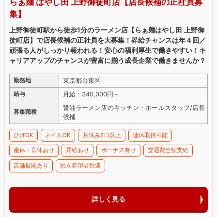
らぁ麺 はやし田 上野御徒町店【店長候補の正社員募
集】
上野御徒町駅から徒歩1分のラーメン店【らぁ麺はやし田 上野御
徒町店】で店長候補の正社員を大募集！昇給チャンスは年４回／
頑張る人がしっかり報われる！安心の福利厚生で働きやすい！キ
ャリアアップのチャンスが豊富に揃う成長企業で働きませんか？
東京都台東区
勤務地
月給：340,000円～
給与
醤油ラーメン店のキッチン・ホールスタッフ/店長
募集職種
候補
ひげOK
ネイルOK
月休み8日以上
連休取得可能
産休・育休あり
昇給あり
ボーナス有り
交通費全額支給
店舗展開あり
独立希望者歓迎
詳しく見る