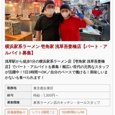
横浜家系ラーメン 壱角家 浅草吾妻橋店【パート・ア
ルバイト募集】
浅草駅から徒歩1分の横浜家系ラーメン店【壱角家 浅草吾妻橋
店】でパート・アルバイトを募集！幅広い世代の元気なスタッフ
が活躍中！1日3時間〜OK／自分のペースで働ける！美味しいま
かないも食べられます！
東京都台東区
勤務地
時給：1,300円～
給与
家系ラーメン店のキッチン・ホールスタッフ
募集職種
店舗展開あり
シフト2週間ごと
1日3時間からOK