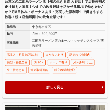
台東区の二郎系ラーメン店【俺の生きる道 入谷店】で店長候補の
正社員を大募集！今までの飲食経験を活かせる環境で働きません
か？月8日休み・ボーナスあり・充実した福利厚生で働きやすさ
抜群！続々店舗展開中の飲食企業です！
東京都台東区
勤務地
月給：302,200円～
給与
二郎系ラーメン店のホール・キッチンスタッフ/店
募集職種
長候補
高収入（月収30万以上）
まかないあり
駅徒歩10分以内
髪型・髪色自由
ひげOK
ボーナス有り
月休み8日以上
寮・社宅あり
連休取得可能
独立希望者歓迎
詳しく見る