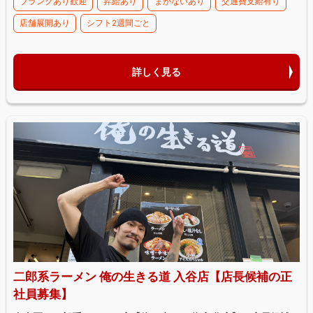
ブランクあり歓迎
昇給あり
まかないあり
交通費支給有り
店舗展開あり
シフト2週間ごと
詳しく見る
二郎系ラーメン 俺の生きる道 入谷店【店長候補の正
社員募集】