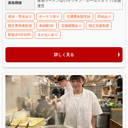
醤油ラーメン店のキッチン・ホールスタッフ/店舗
募集職種
運営
産休・育休あり
ボーナス有り
交通費全額支給
昇給あり
独立希望者歓迎
未経験OK
店舗展開あり
独立支援制度
駅徒歩5分以内
まかないあり
詳しく見る