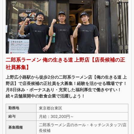
二郎系ラーメン 俺の生きる道 上野店【店長候補の正
社員募集】
上野広小路駅から徒歩2分の二郎系ラーメン店【俺の生きる道 上
野店】で店長候補の正社員を大募集！経験を活かせる職場です！
月8日休み・ボーナスあり・充実した福利厚生で働きやすい！
続々店舗展開中の飲食企業で活躍しよう！
東京都台東区
勤務地
月給：302,200円～
給与
二郎系ラーメン店のホール・キッチンスタッフ/店
募集職種
長候補