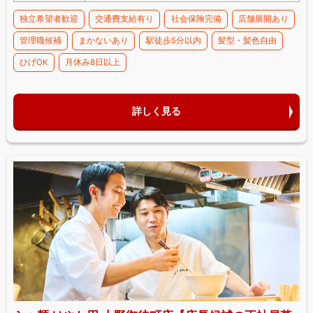
独立希望者歓迎
交通費支給有り
社会保険完備
店舗展開あり
管理職候補
まかないあり
駅徒歩5分以内
髪型・髪色自由
ひげOK
月休み8日以上
詳しく見る