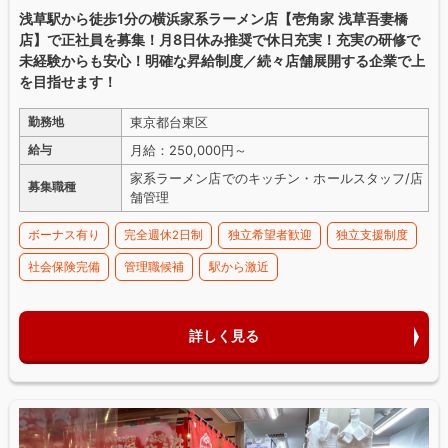
浅草駅から徒歩1分の横浜家系ラーメン店【壱角家 浅草吾妻橋
店】で正社員を募集！月8日休み推奨で休日充実！充実の研修で
未経験からも安心！明確な昇給制度／続々店舗展開する企業で上
を目指せます！
東京都台東区
勤務地
月給：250,000円～
給与
家系ラーメン店でのキッチン・ホールスタッフ/店
募集職種
舗管理
ボーナス有り
完全週休2日制
独立希望者歓迎
独立支援制度
社会保険完備
管理職候補
駅から激近
詳しく見る