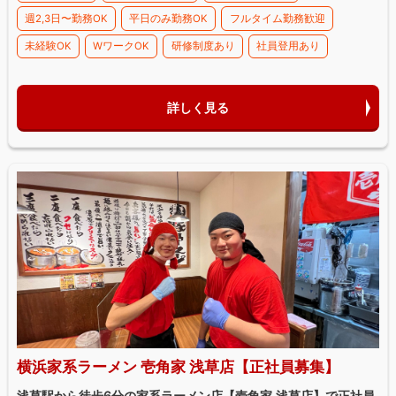
週2,3日〜勤務OK
平日のみ勤務OK
フルタイム勤務歓迎
未経験OK
WワークOK
研修制度あり
社員登用あり
詳しく見る
横浜家系ラーメン 壱角家 浅草店【正社員募集】
浅草駅から徒歩6分の家系ラーメン店【壱角家 浅草店】で正社員