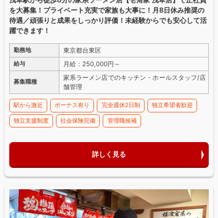
を大募集！プライベート充実で家族も大事に！月8日休み推奨の
待遇／頑張りと成果をしっかり評価！未経験からでも安心して活
躍できます！
東京都台東区
勤務地
月給：250,000円～
給与
家系ラーメン店でのキッチン・ホールスタッフ/店
募集職種
舗管理
駅から激近
ボーナス有り
完全週休2日制
独立希望者歓迎
独立支援制度
社会保険完備
管理職候補
詳しく見る