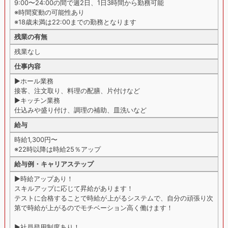
9:00〜24:00の間で週2日、1日3時間から勤務可能
※時間変動の可能性あり
※18歳未満は22:00までの勤務となります
残業の有無
残業なし
仕事内容
▶︎ホール業務
接客、注文取り、料理の配膳、片付けなど
▶︎キッチン業務
仕込みや盛り付け、調理の補助、皿洗いなど
給与
時給1,300円〜
※22時以降は時給25％アップ
給与例・キャリアステップ
▶︎時給アップあり！
スキルアップに応じて昇給があります！
テストに合格することで時給が上がるシステムで、自分の頑張り次
第で時給が上がるのでモチベーション高く働けます！
▶︎社員登用制度あり！