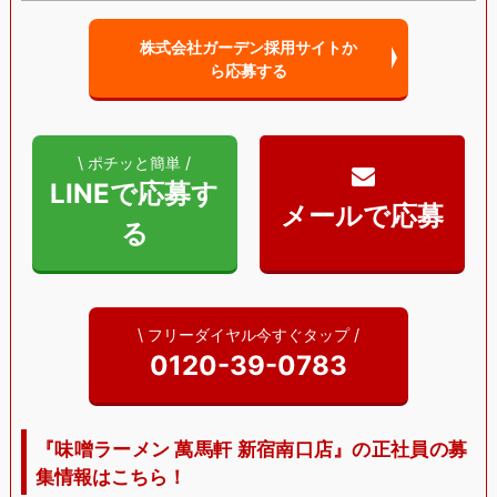
株式会社ガーデン採用サイトか
ら
応募する
\ ポチッと簡単 /
LINEで応募す
る
\ フリーダイヤル今すぐタップ /
0120-39-0783
『味噌ラーメン 萬馬軒 新宿南口店』の正社員の募
集情報はこちら！