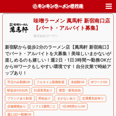
ホーム
>
求人情報
>
東京都
>
新宿区
>
味噌ラーメン 萬馬軒 新宿南口
【パート・アルバイト募集】
味噌ラーメン 萬馬軒 新宿南口店
【パート・アルバイト募集】
株式会社ガーデン
新宿駅から徒歩2分のラーメン店【萬馬軒 新宿南口】
でパート・アルバイトを大募集！美味しいまかないが
楽しめるのも嬉しい！週2日・1日3時間〜勤務OKだ
からWワークもしやすい環境です！自分次第で時給ア
ップあり！
平日のみ勤務OK
フルタイム勤務歓迎
未経験OK
WワークOK
駅徒歩5分以内
社員登用あり
髪型・髪色自由
ブランクあり歓迎
昇給あり
まかないあり
交通費支給有り
店舗展開あり
シフト2週間ごと
1日3時間からOK
週2,3日〜勤務OK