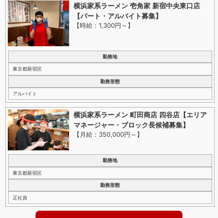
横浜家系ラーメン 壱角家 新宿中央東口店
【パート・アルバイト募集】
【時給：1,300円～
】
勤務地
東京都新宿区
勤務形態
アルバイト
横浜家系ラーメン 町田商店 四谷店【エリア
マネージャー・ブロック長候補募集】
【月給：350,000円～
】
勤務地
東京都新宿区
勤務形態
正社員