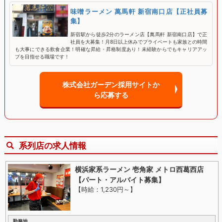
味噌ラーメン 萬馬軒 新宿南口店【正社員募
集】
新宿駅から徒歩2分のラーメン店【萬馬軒 新宿南口店】で正
社員を大募集！月8日以上休みでプライベートも家族との時間
も大事にできる飲食企業！明確な昇給・昇格制度あり！未経験からでもキャリアアッ
プを目指せる職場です！
株式会社ガーデン採用サイトか
ら応募する
系列店の求人情報
横浜家系ラーメン 壱角家 メトロ西葛西店
【パート・アルバイト募集】
【時給：1,230円～
】
勤務地