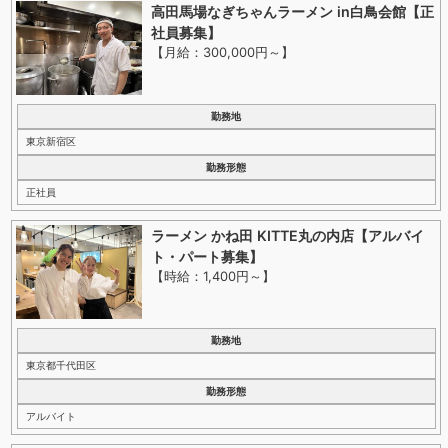
高田馬場なぎちゃんラーメン in白鳥会館【正
社員募集】
【月給：300,000円～
】
勤務地
東京新宿区
勤務形態
正社員
ラーメン かね田 KITTE丸の内店【アルバイ
ト・パート募集】
【時給：1,400円～
】
勤務地
東京都千代田区
勤務形態
アルバイト