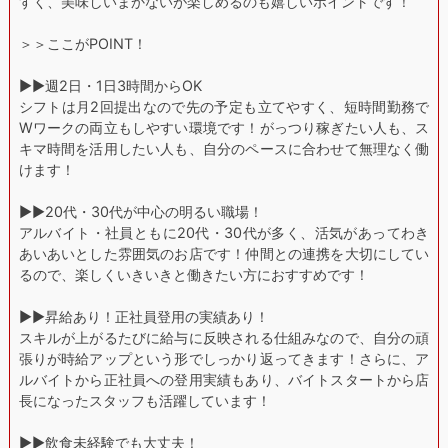
すく、美味しいまかないが楽しめるのも嬉しいポイントです！
＞＞ここがPOINT！
▶︎▶︎週2日・1日3時間からOK
シフトは月2回提出なので先の予定も立てやすく、短時間勤務で
Wワークの両立もしやすい環境です！がっつり稼ぎたい人も、ス
キマ時間を活用したい人も、自分のペースに合わせて無理なく働
けます！
▶︎▶︎20代・30代が中心の明るい職場！
アルバイト・社員ともに20代・30代が多く、活気があってわき
あいあいとした雰囲気のお店です！仲間との連携を大切にしてい
るので、楽しくいきいきと働きたい方におすすめです！
▶︎▶︎昇給あり！正社員登用の実績あり！
スキルが上がるたびに給与に反映される仕組みなので、自分の頑
張りが時給アップという形でしっかり返ってきます！さらに、ア
ルバイトから正社員への登用実績もあり、バイトスタートから店
長になったスタッフも活躍しています！
▶︎▶︎飲食未経験でも大丈夫！