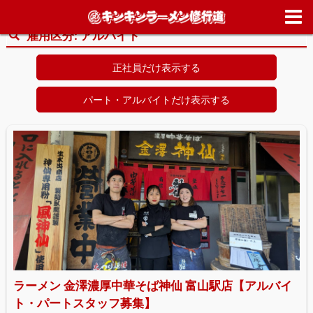
ホーム
>
求人情報
>
アルバイト
雇用区分:
アルバイト
正社員だけ表示する
パート・アルバイトだけ表示する
ラーメン 金澤濃厚中華そば神仙 富山駅店【アルバイ
ト・パートスタッフ募集】