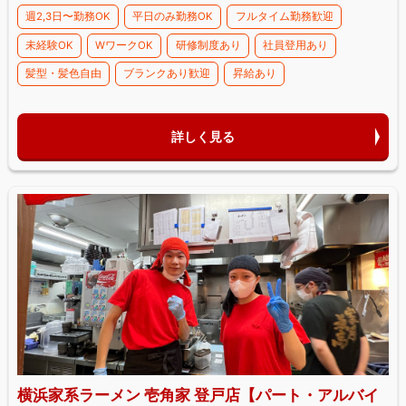
週2,3日〜勤務OK
平日のみ勤務OK
フルタイム勤務歓迎
未経験OK
WワークOK
研修制度あり
社員登用あり
髪型・髪色自由
ブランクあり歓迎
昇給あり
詳しく見る
横浜家系ラーメン 壱角家 登戸店【パート・アルバイ