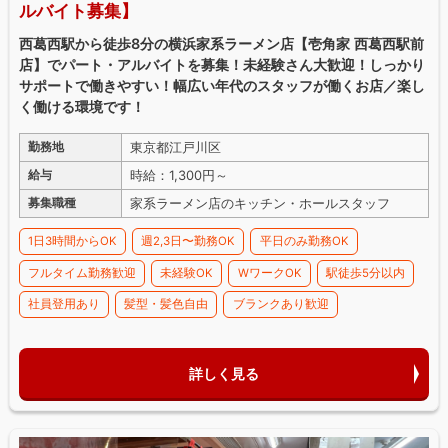
ルバイト募集】
西葛西駅から徒歩8分の横浜家系ラーメン店【壱角家 西葛西駅前
店】でパート・アルバイトを募集！未経験さん大歓迎！しっかり
サポートで働きやすい！幅広い年代のスタッフが働くお店／楽し
く働ける環境です！
東京都江戸川区
勤務地
時給：1,300円～
給与
家系ラーメン店のキッチン・ホールスタッフ
募集職種
1日3時間からOK
週2,3日〜勤務OK
平日のみ勤務OK
フルタイム勤務歓迎
未経験OK
WワークOK
駅徒歩5分以内
社員登用あり
髪型・髪色自由
ブランクあり歓迎
詳しく見る