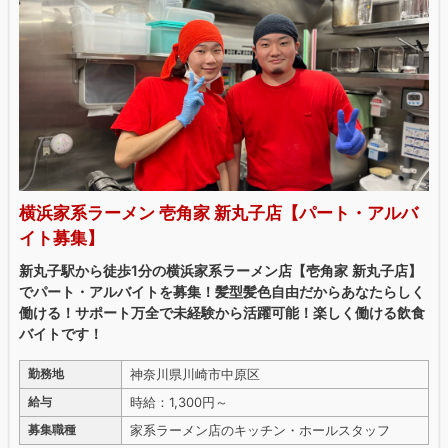
横浜家系ラーメン 壱角家 新丸子店【パート・アルバ
イト募集】
新丸子駅から徒歩1分の横浜家系ラーメン店【壱角家 新丸子店】
でパート・アルバイトを募集！髪型髪色自由だからあなたらしく
働ける！サポート万全で未経験から活躍可能！楽しく働ける飲食
バイトです！
神奈川県川崎市中原区
勤務地
時給：1,300円～
給与
家系ラーメン店のキッチン・ホールスタッフ
募集職種