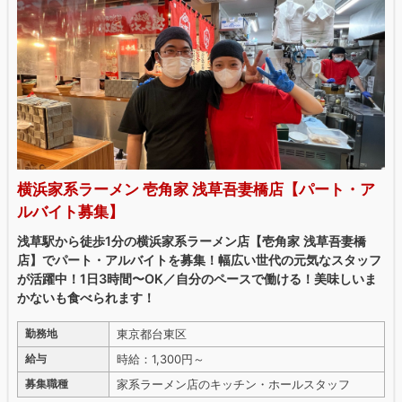
横浜家系ラーメン 壱角家 浅草吾妻橋店【パート・ア
ルバイト募集】
浅草駅から徒歩1分の横浜家系ラーメン店【壱角家 浅草吾妻橋
店】でパート・アルバイトを募集！幅広い世代の元気なスタッフ
が活躍中！1日3時間〜OK／自分のペースで働ける！美味しいま
かないも食べられます！
東京都台東区
勤務地
時給：1,300円～
給与
家系ラーメン店のキッチン・ホールスタッフ
募集職種