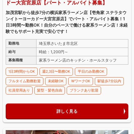
ドー大宮宮原店【パート・アルバイト募集】
加茂宮駅から徒歩7分の横浜家系ラーメン店【壱角家 ステラタウ
ンイトーヨーカドー大宮宮原店】でパート・アルバイト募集！1
日3時間〜勤務OK！自分のペースで働ける家系ラーメン店！未経
験でもサポート充実で安心です！
埼玉県さいたま市北区
勤務地
時給：1,200円～
給与
家系ラーメン店のキッチン・ホールスタッフ
募集職種
1日3時間からOK
週2,3日〜勤務OK
平日のみ勤務OK
フルタイム勤務歓迎
未経験OK
WワークOK
駅徒歩7分以内
社員登用あり
髪型・髪色自由
ブランクあり歓迎
詳しく見る