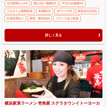
1日3時間からOK
週2,3日〜勤務OK
平日のみ勤務OK
フルタイム勤務歓迎
未経験OK
WワークOK
駅徒歩5分以内
社員登用あり
髪型・髪色自由
ブランクあり歓迎
詳しく見る
横浜家系ラーメン 壱角家 ステラタウンイトーヨーカ