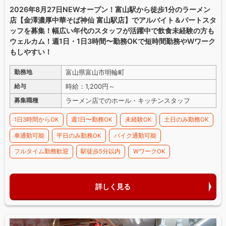
2026年8月27日NEWオープン！富山駅から徒歩1分のラーメン
店【金澤濃厚中華そば神仙 富山駅店】でアルバイト＆パートスタ
ッフを募集！幅広い年代のスタッフが活躍中で飲食未経験の方も
ウェルカム！週1日・1日3時間〜勤務OKで短時間勤務やWワーク
もしやすい！
富山県富山市明輪町
勤務地
時給：1,200円～
給与
ラーメン店でのホール・キッチンスタッフ
募集職種
1日3時間からOK
週1日〜勤務OK
未経験OK
土日のみ勤務OK
車通勤可能
平日のみ勤務OK
バイク通勤可能
フルタイム勤務歓迎
駅徒歩5分以内
WワークOK
詳しく見る