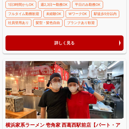
1日3時間からOK
週2,3日〜勤務OK
平日のみ勤務OK
フルタイム勤務歓迎
未経験OK
WワークOK
駅徒歩5分以内
社員登用あり
髪型・髪色自由
ブランクあり歓迎
詳しく見る
横浜家系ラーメン 壱角家 西葛西駅前店【パート・ア