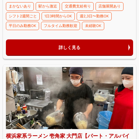
まかないあり
駅から激近
交通費支給有り
店舗展開あり
シフト2週間ごと
1日3時間からOK
週2,3日〜勤務OK
平日のみ勤務OK
フルタイム勤務歓迎
未経験OK
詳しく見る
横浜家系ラーメン 壱角家 大門店【パート・アルバイ