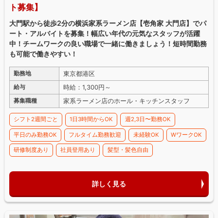
ト募集】
大門駅から徒歩2分の横浜家系ラーメン店【壱角家 大門店】でパ
ート・アルバイトを募集！幅広い年代の元気なスタッフが活躍
中！チームワークの良い職場で一緒に働きましょう！短時間勤務
も可能で働きやすい！
東京都港区
勤務地
時給：1,300円～
給与
家系ラーメン店のホール・キッチンスタッフ
募集職種
シフト2週間ごと
1日3時間からOK
週2,3日〜勤務OK
平日のみ勤務OK
フルタイム勤務歓迎
未経験OK
WワークOK
研修制度あり
社員登用あり
髪型・髪色自由
詳しく見る