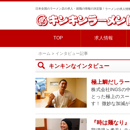
日本全国のラーメン店の求人・就職の情報の決定版！
ラーメンの求人情報
TOP
求人情報
ホーム
>
インタビュー記事
キンキンなインタビュー
極上鯛だしラー
株式会社INGS
とった極上のスー
す！ 微妙な加減
『時は麺なり』