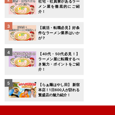
社宅・社員寮があるラー
メン屋を徹底的にご紹
介！
【就活・転職必見】好条
件なラーメン業界はいか
が？
【40代・50代必見！】
ラーメン屋に転職するべ
き魅力・ポイントをご紹
介！
【らぁ麺はやし田】 新宿
本店！1日600人が訪れる
繁盛店の魅力紹介！