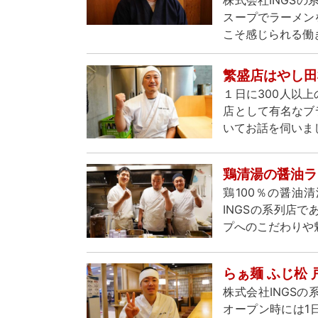
スープでラーメン
こそ感じられる働
繁盛店はやし田
１日に300人以上
店として有名なブ
いてお話を伺いま
鶏清湯の醤油ラ
鶏100％の醤油
INGSの系列店
プへのこだわりや
らぁ麺 ふじ松
株式会社INGS
オープン時には1