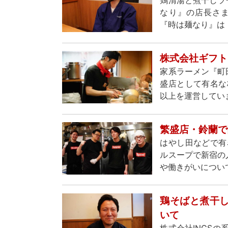
鶏清湯と煮干しラ
なり』の店長さ
『時は麺なり』は
株式会社ギフト
家系ラーメン『町
盛店として有名な
以上を運営してい
繁盛店・鈴蘭で
はやし田などで有
ルスープで新宿の
や働きがいについ
鶏そばと煮干し
いて
株式会社INGS