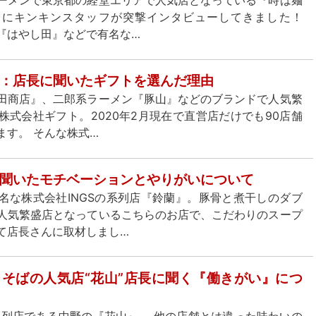
ーメンで東京都の経堂エリアで人気店となっている『時は麺
まにキンキンスタッフが突撃インタビューしてきました！
『はやし田』などで有名な…
：店長に聞いたギフトを選んだ理由
田商店』、二郎系ラーメン『豚山』などのブランドで人気繁
株式会社ギフト。2020年2月現在で直営店だけでも90店舗
ます。 そんな株式…
聞いたモチベーションとやりがいについて
名な株式会社INGSの系列店『鈴蘭』。豚骨と煮干しのダブ
人気繁盛店となっているこちらのお店で、こだわりのスープ
て店長さんに取材しまし…
そばの人気店“花山”店長に聞く『働きがい』につ
の系列店である中野の『花山』。 他の店舗とは違った味わいの