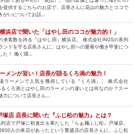
を提供するこちらのお店で、店長さんに花山の魅力とココで
きがいについてお話…
横浜店で聞いた「はやし田のココが魅力的！」
の来客数を誇る『はやし田』横浜店。 株式会社INGSの系列
ランドを守る店長さんに、はやし田への愛着や働き甲斐につ
した！ 働く環…
ーメンが旨い！店長が語るくろ渦の魅力！
清湯ラーメンで人気を獲得している『くろ渦』。 株式会社
であるくろ渦とはやし田のラーメンの違いとは何なのか？スー
魅力について店長さん…
 戸塚店 店長に聞いた『ふじ松の魅力』とは？
の系列店で戸塚に初進出を果たした『らぁ麺ふじ松』戸塚店。
日600人の来店があったという繁盛店の店長さんに、ふじ松