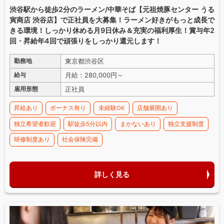
渋谷駅から徒歩2分のラーメン/中華そば【元祖焼豚センター うる
寅商店 渋谷店】で正社員を大募集！ラーメン好きがもっと成長で
きる環境！しっかり休める月9日休み＆充実の福利厚生！賞与年2
回・昇給年4回で頑張りをしっかり還元します！
東京都渋谷区
勤務地
月給：280,000円～
給与
正社員
雇用形態
昇給あり
ボーナス有り
未経験OK
店舗展開あり
独立希望者歓迎
駅徒歩5分以内
まかないあり
独立支援制度
研修制度あり
社会保険完備
詳しく見る