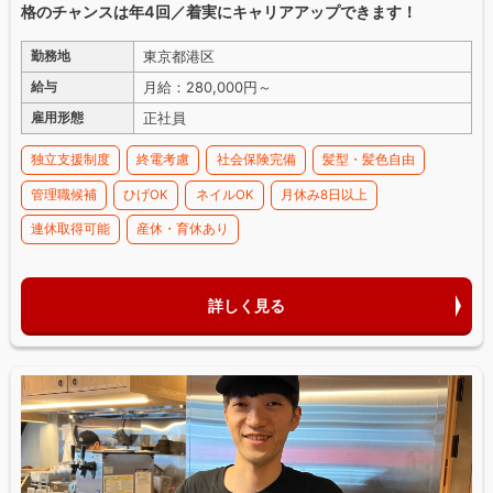
格のチャンスは年4回／着実にキャリアアップできます！
東京都港区
勤務地
月給：280,000円～
給与
正社員
雇用形態
独立支援制度
終電考慮
社会保険完備
髪型・髪色自由
管理職候補
ひげOK
ネイルOK
月休み8日以上
連休取得可能
産休・育休あり
詳しく見る