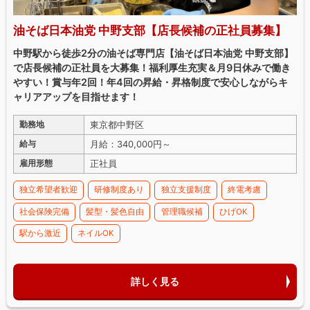
油そば日本油党 中野支部【店長候補の正社員募集】
中野駅から徒歩2分の油そば専門店【油そば日本油党 中野支部】
で店長候補の正社員を大募集！福利厚生充実＆月9日休みで働き
やすい！賞与年2回！年4回の昇給・昇格制度で安心しながらキ
ャリアアップを目指せます！
東京都中野区
勤務地
月給：340,000円～
給与
正社員
雇用形態
独立希望者歓迎
研修制度あり
独立支援制度
終電考慮
社会保険完備
髪型・髪色自由
管理職候補
ひげOK
駅から激近
ネイルOK
詳しく見る