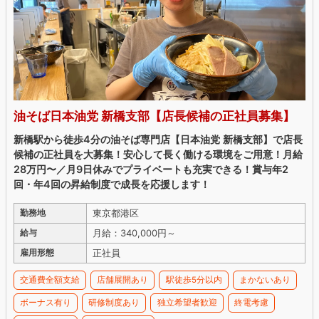
油そば日本油党 新橋支部【店長候補の正社員募集】
新橋駅から徒歩4分の油そば専門店【日本油党 新橋支部】で店長
候補の正社員を大募集！安心して長く働ける環境をご用意！月給
28万円〜／月9日休みでプライベートも充実できる！賞与年2
回・年4回の昇給制度で成長を応援します！
東京都港区
勤務地
月給：340,000円～
給与
正社員
雇用形態
交通費全額支給
店舗展開あり
駅徒歩5分以内
まかないあり
ボーナス有り
研修制度あり
独立希望者歓迎
終電考慮