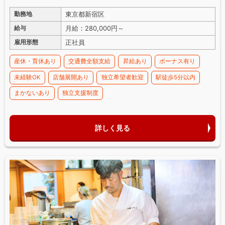
東京都新宿区
勤務地
月給：280,000円～
給与
正社員
雇用形態
産休・育休あり
交通費全額支給
昇給あり
ボーナス有り
未経験OK
店舗展開あり
独立希望者歓迎
駅徒歩5分以内
まかないあり
独立支援制度
詳しく見る