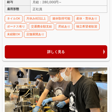
月給：280,000円～
給与
正社員
雇用形態
ネイルOK
月休み8日以上
連休取得可能
産休・育休あり
ボーナス有り
交通費全額支給
昇給あり
独立希望者歓迎
未経験OK
店舗展開あり
詳しく見る