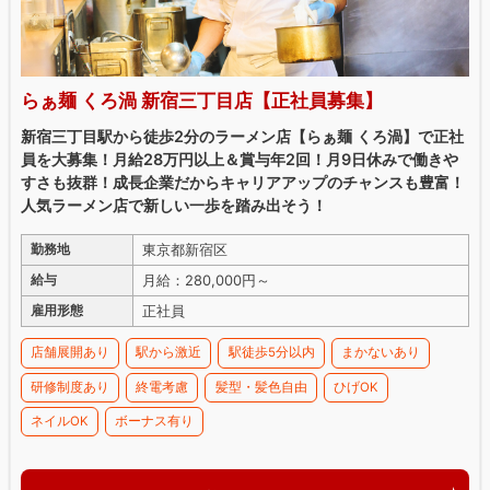
らぁ麺 くろ渦 新宿三丁目店【正社員募集】
新宿三丁目駅から徒歩2分のラーメン店【らぁ麺 くろ渦】で正社
員を大募集！月給28万円以上＆賞与年2回！月9日休みで働きや
すさも抜群！成長企業だからキャリアアップのチャンスも豊富！
人気ラーメン店で新しい一歩を踏み出そう！
東京都新宿区
勤務地
月給：280,000円～
給与
正社員
雇用形態
店舗展開あり
駅から激近
駅徒歩5分以内
まかないあり
研修制度あり
終電考慮
髪型・髪色自由
ひげOK
ネイルOK
ボーナス有り