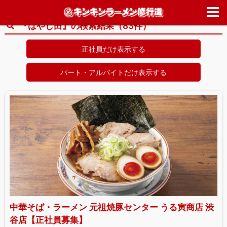
ホーム
>
Search results for 'はやし田'
『はやし田』の検索結果（83件）
正社員だけ表示する
パート・アルバイトだけ表示する
中華そば・ラーメン 元祖焼豚センター うる寅商店 渋
谷店【正社員募集】