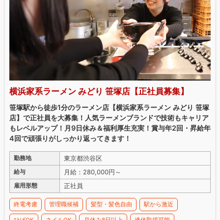
横浜家系ラーメン みどり 笹塚店【正社員募集】
笹塚駅から徒歩1分のラーメン店【横浜家系ラーメン みどり 笹塚
店】で正社員を大募集！人気ラーメンブランドで技術もキャリア
もレベルアップ！月9日休み＆福利厚生充実！賞与年2回・昇給年
4回で頑張りがしっかり返ってきます！
東京都渋谷区
勤務地
月給：280,000円～
給与
正社員
雇用形態
終電考慮
管理職候補
髪型・髪色自由
駅から激近
ひげOK
ネイルOK
月休み8日以上
連休取得可能