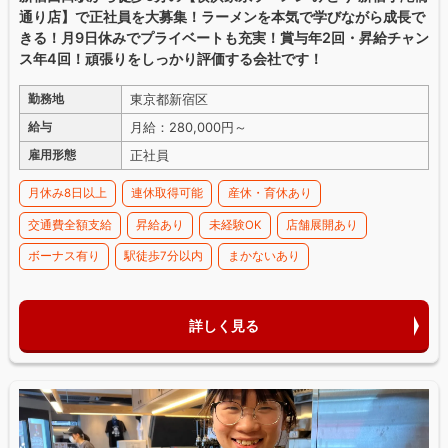
通り店】で正社員を大募集！ラーメンを本気で学びながら成長で
きる！月9日休みでプライベートも充実！賞与年2回・昇給チャン
ス年4回！頑張りをしっかり評価する会社です！
東京都新宿区
勤務地
月給：280,000円～
給与
正社員
雇用形態
月休み8日以上
連休取得可能
産休・育休あり
交通費全額支給
昇給あり
未経験OK
店舗展開あり
ボーナス有り
駅徒歩7分以内
まかないあり
詳しく見る